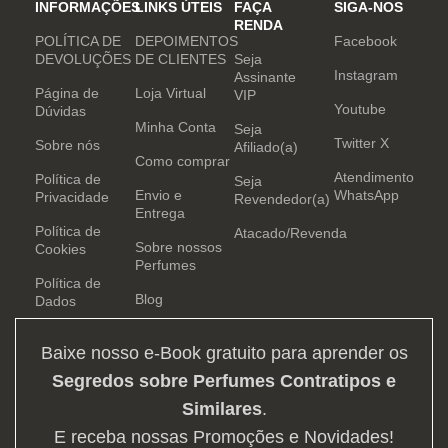
INFORMAÇÕES
LINKS ÚTEIS
FAÇA
SIGA-NOS
RENDA
POLÍTICA DE
DEPOIMENTOS
Facebook
DEVOLUÇÕES
DE CLIENTES
Seja
Instagram
Assinante
Página de
Loja Virtual
VIP
Youtube
Dúvidas
Minha Conta
Seja
Twitter X
Sobre nós
Afiliado(a)
Como comprar
Atendimento
Política de
Seja
Envio e
WhatsApp
Privacidade
Revendedor(a)
Entrega
Política de
Atacado/Revenda
Sobre nossos
Cookies
Perfumes
Política de
Blog
Dados
Baixe nosso e-Book gratuito para aprender os
Segredos sobre Perfumes Contratipos e
Similares
.
E receba nossas Promoções e Novidades!