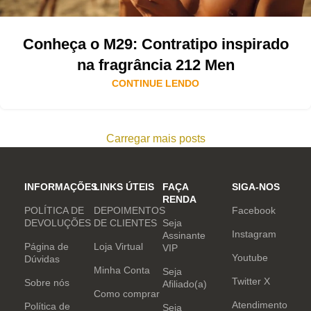
Conheça o M29: Contratipo inspirado
na fragrância 212 Men
CONTINUE LENDO
Carregar mais posts
INFORMAÇÕES
LINKS ÚTEIS
FAÇA
SIGA-NOS
RENDA
POLÍTICA DE
DEPOIMENTOS
Facebook
DEVOLUÇÕES
DE CLIENTES
Seja
Instagram
Assinante
Página de
Loja Virtual
VIP
Youtube
Dúvidas
Minha Conta
Seja
Twitter X
Sobre nós
Afiliado(a)
Como comprar
Atendimento
Política de
Seja