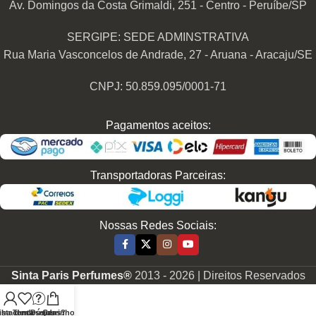
Av. Domingos da Costa Grimaldi, 251 - Centro - Peruíbe/SP
SERGIPE: SEDE ADMINSTRATIVA
Rua Maria Vasconcelos de Andrade, 27 - Aruana - Aracaju/SE
CNPJ: 50.859.095/0001-71
Pagamentos aceitos:
Transportadoras Parceiras:
Nossas Redes Sociais:
Sinta Paris Perfumes®
2013 -
2026 | Direitos Reservados
nha conta
ista de desejos
Tem Dúvidas?
Carrinho