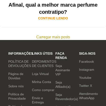
Afinal, qual a melhor marca perfume
contratipo?
CONTINUE LENDO
Carregar mais posts
INFORMAÇÕES
LINKS ÚTEIS
FAÇA
SIGA-NOS
RENDA
POLÍTICA DE
DEPOIMENTOS
Facebook
DEVOLUÇÕES
DE CLIENTES
Seja
Instagram
Assinante
Página de
Loja Virtual
VIP
Youtube
Dúvidas
Minha Conta
Seja
Twitter X
Sobre nós
Afiliado(a)
Como comprar
Atendimento
Política de
Seja
Envio e
WhatsApp
Privacidade
Revendedor(a)
Entrega