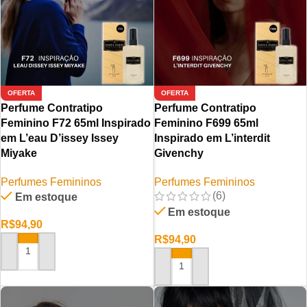
OFERTA
OFERTA
Perfume Contratipo
Perfume Contratipo
Feminino F72 65ml Inspirado
Feminino F699 65ml
em L’eau D’issey Issey
Inspirado em L’interdit
Miyake
Givenchy
Perfumes Femininos
Perfumes Femininos
(6)
Em estoque
Em estoque
R$
94,90
R$
94,90
ADICIONAR AO CARRINHO
ADICIONAR AO CARRINHO