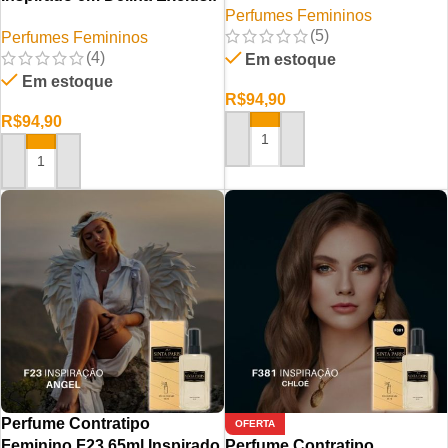
Perfumes Femininos
(5)
Perfumes Femininos
(4)
Em estoque
Em estoque
R$
94,90
R$
94,90
ADICIONAR AO CARRINHO
ADICIONAR AO CARRINHO
Perfume Contratipo
OFERTA
Feminino F23 65ml Inspirado
Perfume Contratipo