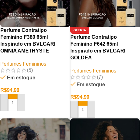
Perfume Contratipo
OFERTA
Feminino F380 65ml
Perfume Contratipo
Inspirado em BVLGARI
Feminino F642 65ml
OMNIA AMETHYSTE
Inspirado em BVLGARI
GOLDEA
Perfumes Femininos
(5)
Perfumes Femininos
(7)
Em estoque
Em estoque
R$
94,90
R$
94,90
ADICIONAR AO CARRINHO
ADICIONAR AO CARRINHO