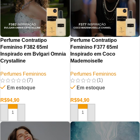
Perfume Contratipo
Perfume Contratipo
Feminino F382 65ml
Feminino F377 65ml
Inspirado em Bvlgari Omnia
Inspirado em Coco
Crystalline
Mademoiselle
Perfumes Femininos
Perfumes Femininos
(7)
(1)
Em estoque
Em estoque
R$
94,90
R$
94,90
ADICIONAR AO CARRINHO
ADICIONAR AO CARRINHO