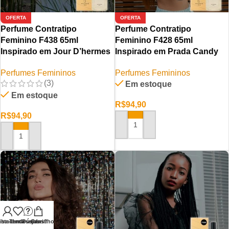
OFERTA
OFERTA
Perfume Contratipo
Perfume Contratipo
Feminino F438 65ml
Feminino F428 65ml
Inspirado em Jour D’hermes
Inspirado em Prada Candy
Perfumes Femininos
Perfumes Femininos
(3)
Em estoque
Em estoque
R$
94,90
R$
94,90
ADICIONAR AO CARRINHO
ADICIONAR AO CARRINHO
nha conta
ista de desejos
Tem Dúvidas?
Carrinho