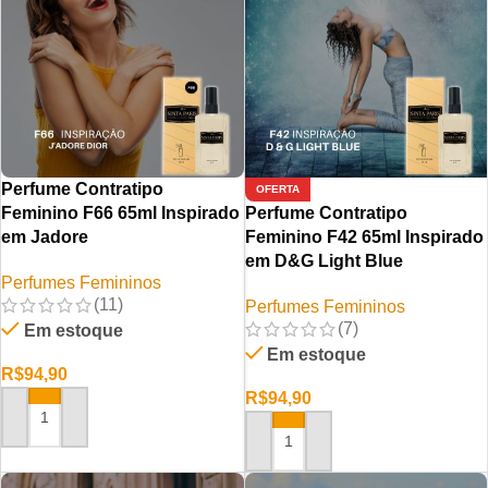
Perfume Contratipo
OFERTA
Feminino F66 65ml Inspirado
Perfume Contratipo
em Jadore
Feminino F42 65ml Inspirado
em D&G Light Blue
Perfumes Femininos
(11)
Perfumes Femininos
(7)
Em estoque
Em estoque
R$
94,90
R$
94,90
ADICIONAR AO CARRINHO
ADICIONAR AO CARRINHO