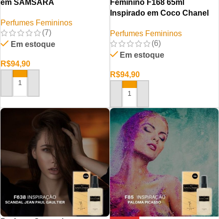
em SAMSARA
Feminino F168 65ml
Inspirado em Coco Chanel
Perfumes Femininos
(7)
Perfumes Femininos
(6)
Em estoque
Em estoque
R$
94,90
R$
94,90
ADICIONAR AO CARRINHO
ADICIONAR AO CARRINHO