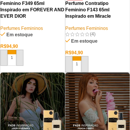
Feminino F349 65ml
Perfume Contratipo
Inspirado em FOREVER AND
Feminino F143 65ml
EVER DIOR
Inspirado em Miracle
Perfumes Femininos
Perfumes Femininos
(4)
Em estoque
Em estoque
R$
94,90
R$
94,90
ADICIONAR AO CARRINHO
ADICIONAR AO CARRINHO