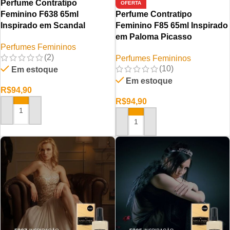
Perfume Contratipo
OFERTA
Feminino F638 65ml
Perfume Contratipo
Inspirado em Scandal
Feminino F85 65ml Inspirado
em Paloma Picasso
Perfumes Femininos
(2)
Perfumes Femininos
(10)
Em estoque
Em estoque
R$
94,90
R$
94,90
ADICIONAR AO CARRINHO
ADICIONAR AO CARRINHO