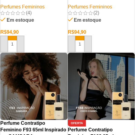
Perfumes Femininos
Perfumes Femininos
(4)
(2)
Em estoque
Em estoque
R$
94,90
R$
94,90
ADICIONAR AO CARRINHO
ADICIONAR AO CARRINHO
Perfume Contratipo
OFERTA
Feminino F93 65ml Inspirado
Perfume Contratipo