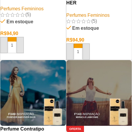
HER
Perfumes Femininos
(5)
Perfumes Femininos
(5)
Em estoque
Em estoque
R$
94,90
R$
94,90
ADICIONAR AO CARRINHO
ADICIONAR AO CARRINHO
Perfume Contratipo
OFERTA