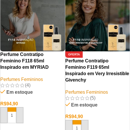
Perfume Contratipo
OFERTA
Feminino F118 65ml
Perfume Contratipo
Inspirado em MYRIAD
Feminino F119 65ml
Inspirado em Very Irresistible
Perfumes Femininos
Givenchy
(4)
Em estoque
Perfumes Femininos
(5)
R$
94,90
Em estoque
R$
94,90
ADICIONAR AO CARRINHO