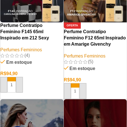
Perfume Contratipo
OFERTA
Feminino F145 65ml
Perfume Contratipo
Inspirado em 212 Sexy
Feminino F12 65ml Inspirado
em Amarige Givenchy
Perfumes Femininos
(4)
Perfumes Femininos
(5)
Em estoque
Em estoque
R$
94,90
R$
94,90
ADICIONAR AO CARRINHO
ADICIONAR AO CARRINHO