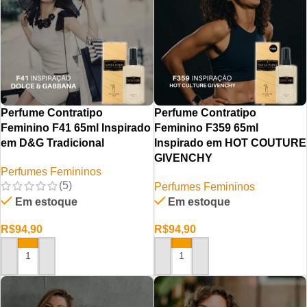
Perfume Contratipo
Perfume Contratipo
Feminino F41 65ml Inspirado
Feminino F359 65ml
em D&G Tradicional
Inspirado em HOT COUTURE
GIVENCHY
Perfumes Femininos
(5)
Perfumes Femininos
Em estoque
Em estoque
R$
94,90
R$
94,90
ADICIONAR AO CARRINHO
ADICIONAR AO CARRINHO