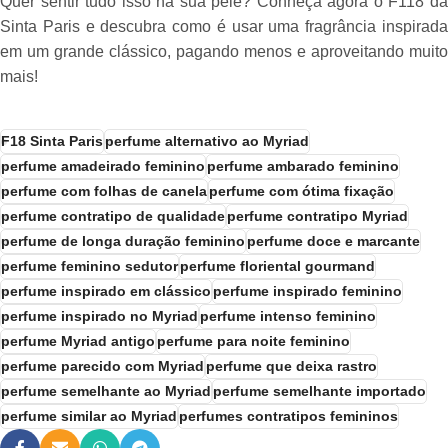
Quer sentir tudo isso na sua pele? Conheça agora o F118 da
Sinta Paris e descubra como é usar uma fragrância inspirada
em um grande clássico, pagando menos e aproveitando muito
mais!
F18 Sinta Paris
perfume alternativo ao Myriad
perfume amadeirado feminino
perfume ambarado feminino
perfume com folhas de canela
perfume com ótima fixação
perfume contratipo de qualidade
perfume contratipo Myriad
perfume de longa duração feminino
perfume doce e marcante
perfume feminino sedutor
perfume floriental gourmand
perfume inspirado em clássico
perfume inspirado feminino
perfume inspirado no Myriad
perfume intenso feminino
perfume Myriad antigo
perfume para noite feminino
perfume parecido com Myriad
perfume que deixa rastro
perfume semelhante ao Myriad
perfume semelhante importado
perfume similar ao Myriad
perfumes contratipos femininos