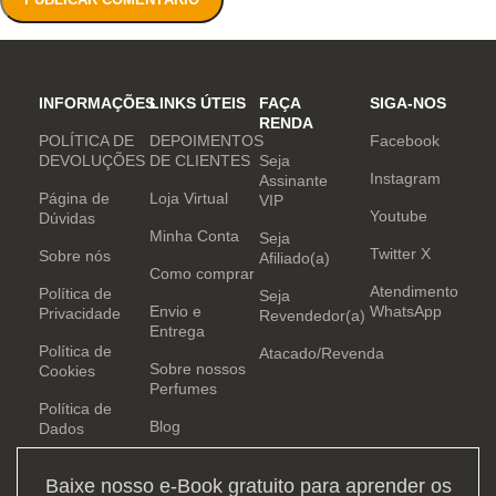
INFORMAÇÕES
LINKS ÚTEIS
FAÇA
SIGA-NOS
RENDA
POLÍTICA DE
DEPOIMENTOS
Facebook
DEVOLUÇÕES
DE CLIENTES
Seja
Instagram
Assinante
Página de
Loja Virtual
VIP
Youtube
Dúvidas
Minha Conta
Seja
Twitter X
Sobre nós
Afiliado(a)
Como comprar
Atendimento
Política de
Seja
Envio e
WhatsApp
Privacidade
Revendedor(a)
Entrega
Política de
Atacado/Revenda
Sobre nossos
Cookies
Perfumes
Política de
Blog
Dados
Baixe nosso e-Book gratuito para aprender os