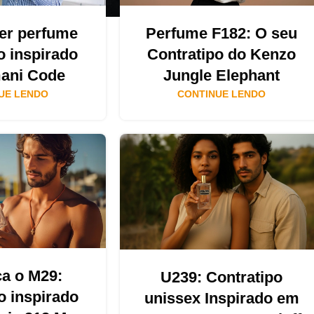
er perfume
Perfume F182: O seu
o inspirado
Contratipo do Kenzo
ani Code
Jungle Elephant
UE LENDO
CONTINUE LENDO
a o M29:
U239: Contratipo
o inspirado
unissex Inspirado em