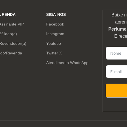
A RENDA
SIGA-NOS
Baixe n
apren
Assinante VIP
Facebook
Perfumes
Afiliado(a)
Instagram
E rec
 Revendedor(a)
Youtube
ado/Revenda
Twitter X
Atendimento WhatsApp