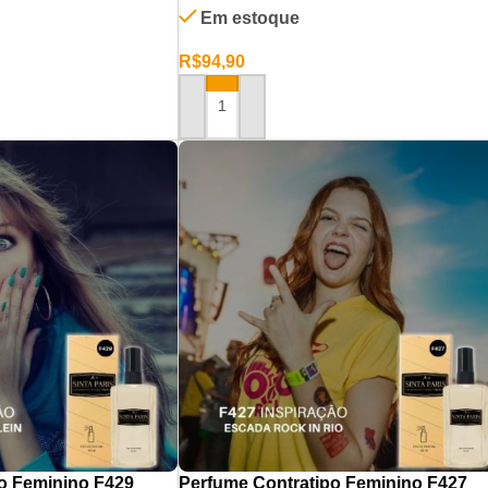
Em estoque
R$
94,90
RINHO
ADICIONAR AO CARRINHO
o Feminino F429
Perfume Contratipo Feminino F427