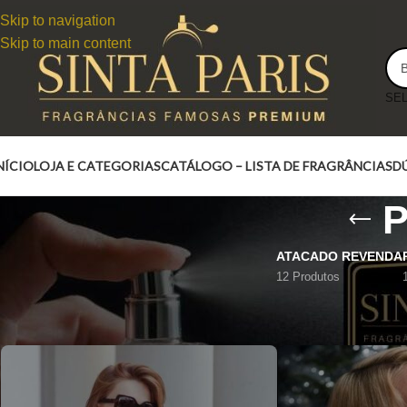
Skip to navigation
Skip to main content
NÍCIO
LOJA E CATEGORIAS
CATÁLOGO – LISTA DE FRAGRÂNCIAS
D
P
ATACADO REVENDA
12 Produtos
Perfumes Femininos
Página 15