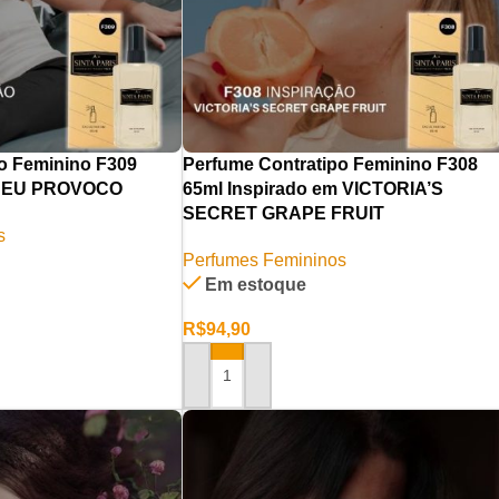
o Feminino F309
Perfume Contratipo Feminino F308
em EU PROVOCO
65ml Inspirado em VICTORIA’S
SECRET GRAPE FRUIT
s
Perfumes Femininos
Em estoque
R$
94,90
RINHO
ADICIONAR AO CARRINHO