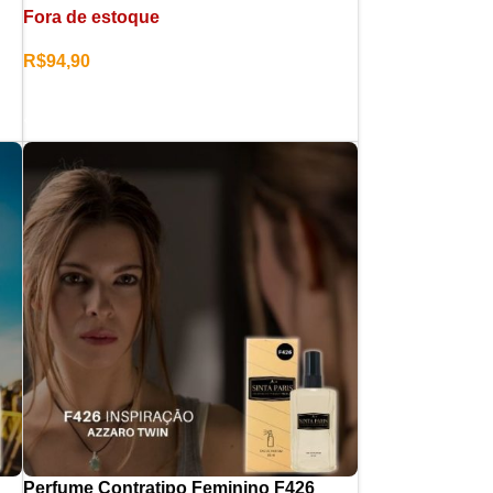
Fora de estoque
R$
94,90
LER MAIS
Perfume Contratipo Feminino F426