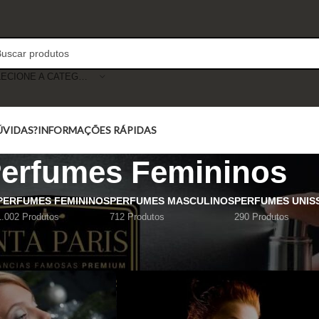
SELECIONE A CATEGORIA
ÚVIDAS?
INFORMAÇÕES RÁPIDAS
erfumes Femininos
PERFUMES FEMININOS
PERFUMES MASCULINOS
PERFUMES UNIS
1.002 Produtos
712 Produtos
290 Produtos
Mostrar
9
12
18