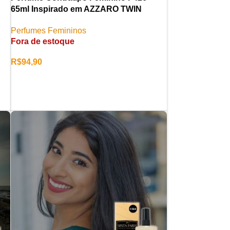
65ml Inspirado em AZZARO TWIN
Perfumes Femininos
Fora de estoque
R$
94,90
LER MAIS