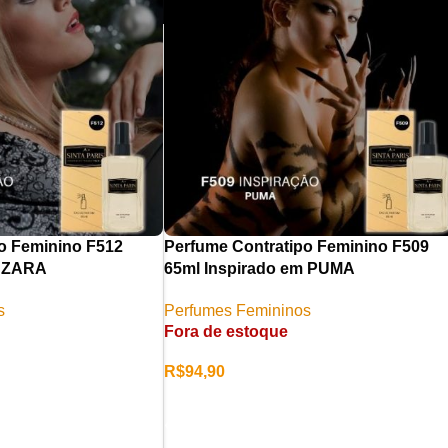
o Feminino F512
Perfume Contratipo Feminino F509
m ZARA
65ml Inspirado em PUMA
s
Perfumes Femininos
Fora de estoque
R$
94,90
LER MAIS
RINHO