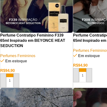
Perfume Contratipo Feminino F339
Perfume Contratip
65ml Inspirado em BEYONCE HEAT
65ml Inspirado 
SEDUCTION
Perfumes Feminino
Perfumes Femininos
Em estoque
Em estoque
R$
94,90
R$
94,90
ADICIONAR AO CAR
ADICIONAR AO CARRINHO