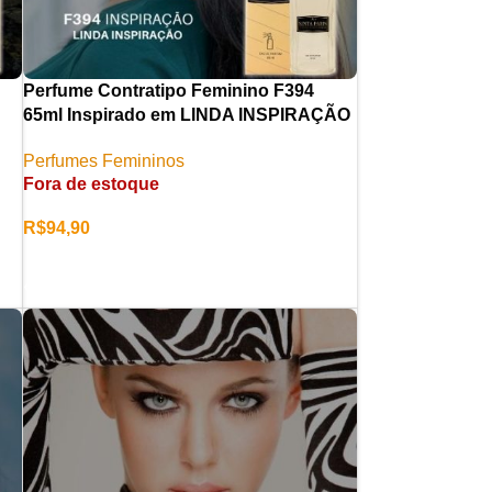
Perfume Contratipo Feminino F394
65ml Inspirado em LINDA INSPIRAÇÃO
Perfumes Femininos
Fora de estoque
R$
94,90
LER MAIS