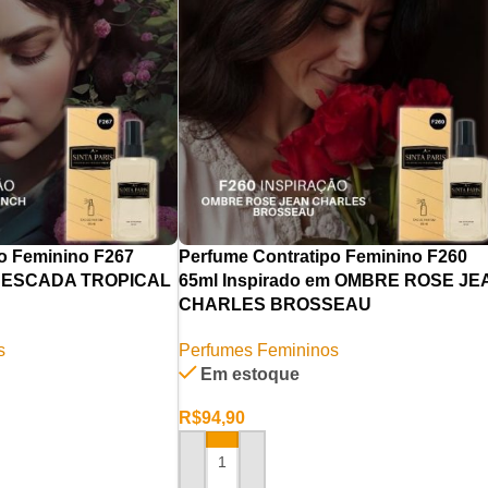
o Feminino F267
Perfume Contratipo Feminino F260
em ESCADA TROPICAL
65ml Inspirado em OMBRE ROSE JE
CHARLES BROSSEAU
s
Perfumes Femininos
Em estoque
R$
94,90
RINHO
ADICIONAR AO CARRINHO