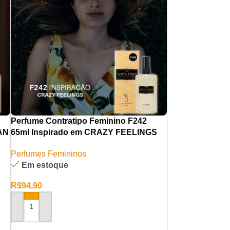
Perfume Contratipo Feminino F242
AN
65ml Inspirado em CRAZY FEELINGS
Perfumes Femininos
Em estoque
R$
94,90
ADICIONAR AO CARRINHO