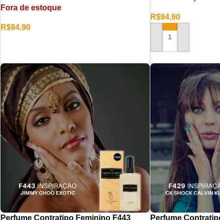
Fora de estoque
R$
94,90
R$
94,90
ADICIONAR AO CAR
LER MAIS
Perfume Contratipo Feminino F443
Perfume Contratip