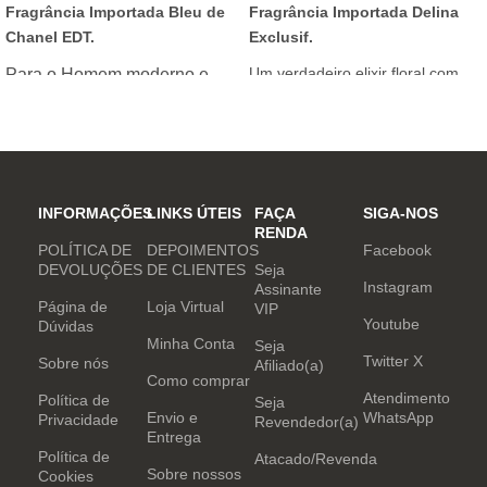
Fragrância Importada Bleu de
Fragrância Importada Delina
Chanel EDT.
Exclusif.
Um verdadeiro elixir floral com
Para o Homem moderno e
notas nobres e sofisticadas.
determinado, que desafia o
mundo. Sensual que gosta de
inovar sempre, provocando
desejos com independência
e determinação.
INFORMAÇÕES
LINKS ÚTEIS
FAÇA
SIGA-NOS
RENDA
POLÍTICA DE
DEPOIMENTOS
Facebook
DEVOLUÇÕES
DE CLIENTES
Seja
Instagram
Assinante
Página de
Loja Virtual
VIP
Youtube
Dúvidas
Minha Conta
Seja
Twitter X
Sobre nós
Afiliado(a)
Como comprar
Atendimento
Política de
Seja
Envio e
WhatsApp
Privacidade
Revendedor(a)
Entrega
Política de
Atacado/Revenda
Sobre nossos
Cookies