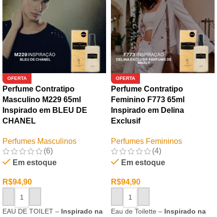
OFERTA
OFERTA
Perfume Contratipo
Perfume Contratipo
Masculino M229 65ml
Feminino F773 65ml
Inspirado em BLEU DE
Inspirado em Delina
CHANEL
Exclusif
Perfumes Masculinos
Perfumes Femininos
(6)
(4)
Em estoque
Em estoque
R$
94,90
R$
94,90
ADICIONAR AO CARRINHO
ADICIONAR AO CARRINHO
EAU DE TOILET –
Inspirado na
Eau de Toilette –
Inspirado na