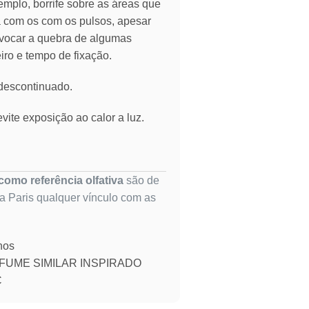
emplo, borrife sobre as áreas que
ia com os com os pulsos, apesar
vocar a quebra de algumas
eiro e tempo de fixação.
 descontinuado.
vite exposição ao calor a luz.
omo referência olfativa
são de
ta Paris qualquer vínculo com as
nos
FUME SIMILAR INSPIRADO
C