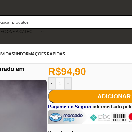
SELECIONE A CATEGORIA
ÚVIDAS?
INFORMAÇÕES RÁPIDAS
pirado em
R$
94,90
-
+
ADICIONAR
Pagamento Seguro
intermediado pel