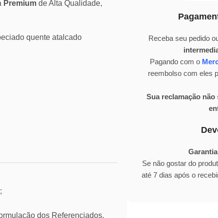
a
Premium
de Alta Qualidade,
Pagament
eciado quente atalcado
Receba seu pedido ou
intermedi
Pagando com o
Mer
reembolso com eles pa
Sua reclamação não s
en
Dev
Garantia
Se não gostar do produ
até 7 dias após o rece
;
mulação dos Referenciados,