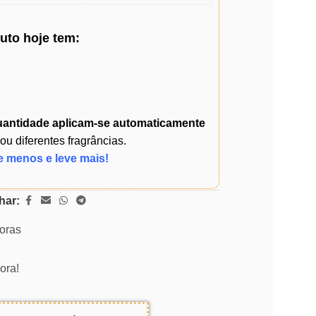
duto
hoje
tem:
uantidade
aplicam-se automaticamente
 diferentes fragrâncias.
e menos e leve mais!
har:
horas
ora!