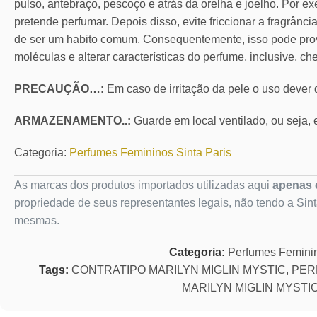
pulso, antebraço, pescoço e atrás da orelha e joelho. Por ex
pretende perfumar. Depois disso, evite friccionar a fragrânc
de ser um habito comum. Consequentemente, isso pode pro
moléculas e alterar características do perfume, inclusive, ch
PRECAUÇÃO…:
Em caso de irritação da pele o uso dever
ARMAZENAMENTO..:
Guarde em local ventilado, ou seja, e
Categoria:
Perfumes Femininos Sinta Paris
As marcas dos produtos importados utilizadas aqui
apenas c
propriedade de seus representantes legais, não tendo a Sin
mesmas.
Categoria:
Perfumes Femini
Tags:
CONTRATIPO MARILYN MIGLIN MYSTIC
,
PER
MARILYN MIGLIN MYSTI