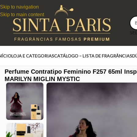
Skip to navigation
Skip to main content
NÍCIO
LOJA E CATEGORIAS
CATÁLOGO – LISTA DE FRAGRÂNCIAS
D
Perfume Contratipo Feminino F257 65ml Ins
MARILYN MIGLIN MYSTIC