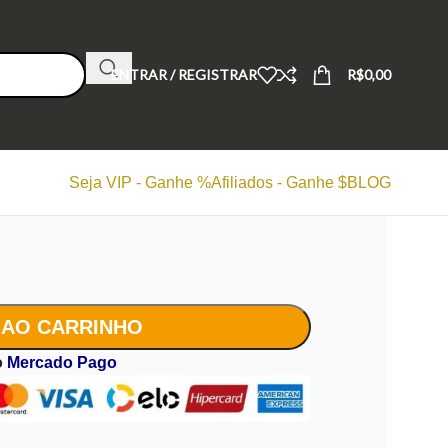
ENTRAR / REGISTRAR
R$
0,00
Seja VIP - Ganhe %
Afiliados - Ganhe $
BLOG
 AO CARRINHO
o
Mercado Pago