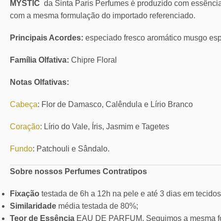
MYSTIC
da Sinta Paris Perfumes é produzido com essênci
com a mesma formulação do importado referenciado.
Principais Acordes:
especiado fresco aromático musgo esp
Família Olfativa:
Chipre Floral
Notas Olfativas:
Cabeça
: Flor de Damasco, Calêndula e Lírio Branco
Coração
: Lírio do Vale, Íris, Jasmim e Tagetes
Fundo
: Patchouli e Sândalo.
Sobre nossos Perfumes Contratipos
Fixação
testada de 6h a 12h na pele e até 3 dias em tecidos
Similaridade
média testada de 80%;
Teor de Essência
EAU DE PARFUM. Seguimos a mesma for