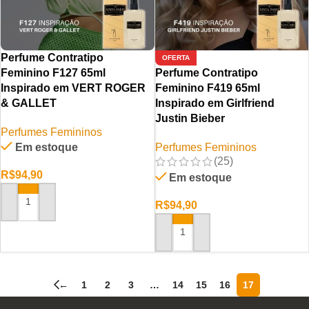
Perfume Contratipo
OFERTA
Feminino F127 65ml
Perfume Contratipo
Inspirado em VERT ROGER
Feminino F419 65ml
& GALLET
Inspirado em Girlfriend
Justin Bieber
Perfumes Femininos
Em estoque
Perfumes Femininos
(25)
R$
94,90
Em estoque
R$
94,90
ADICIONAR AO CARRINHO
ADICIONAR AO CARRINHO
←
1
2
3
…
14
15
16
17