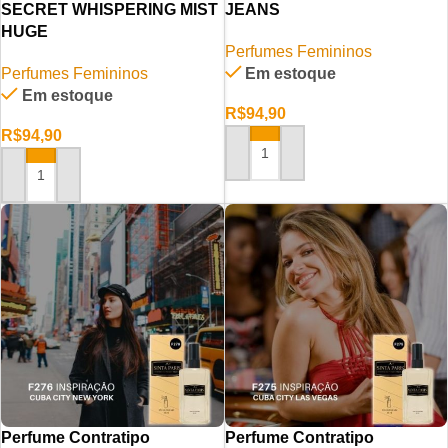
SECRET WHISPERING MIST
JEANS
HUGE
Perfumes Femininos
Perfumes Femininos
Em estoque
Em estoque
R$
94,90
R$
94,90
ADICIONAR AO CARRINHO
ADICIONAR AO CARRINHO
Perfume Contratipo
Perfume Contratipo