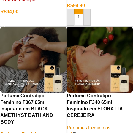
R$
94,90
R$
94,90
ADICIONAR AO CARRINHO
LER MAIS
Perfume Contratipo
Perfume Contratipo
Feminino F367 65ml
Feminino F340 65ml
Inspirado em BLACK
Inspirado em FLORATTA
AMETHYST BATH AND
CEREJEIRA
BODY
Perfumes Femininos