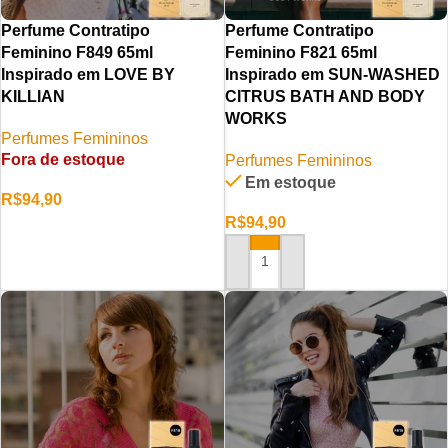
Perfume Contratipo
Perfume Contratipo
Feminino F849 65ml
Feminino F821 65ml
Inspirado em LOVE BY
Inspirado em SUN-WASHED
KILLIAN
CITRUS BATH AND BODY
WORKS
Perfumes Femininos
Fora de estoque
Perfumes Femininos
Em estoque
R$
94,90
R$
94,90
LER MAIS
ADICIONAR AO CARRINHO