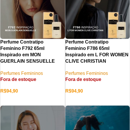
Perfume Contratipo
Perfume Contratipo
Feminino F792 65ml
Feminino F786 65ml
Inspirado em MON
Inspirado em L FOR WOMEN
GUERLAIN SENSUELLE
CLIVE CHRISTIAN
Perfumes Femininos
Perfumes Femininos
Fora de estoque
Fora de estoque
R$
94,90
R$
94,90
LER MAIS
LER MAIS