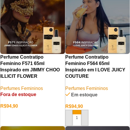
Perfume Contratipo
Perfume Contratipo
Feminino F571 65ml
Feminino F564 65ml
Inspirado em JIMMY CHOO
Inspirado em I LOVE JUICY
ILLICIT FLOWER
COUTURE
Perfumes Femininos
Perfumes Femininos
Fora de estoque
Em estoque
R$
94,90
R$
94,90
LER MAIS
ADICIONAR AO CARRINHO