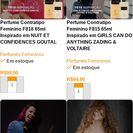
Perfume Contratipo
Perfume Contratipo
Feminino F818 65ml
Feminino F815 65ml
Inspirado em NUIT ET
Inspirado em GIRLS CAN DO
CONFIDENCES GOUTAL
ANYTHING ZADING &
VOLTAIRE
Perfumes Femininos
Em estoque
Perfumes Femininos
Em estoque
R$
94,90
R$
94,90
ADICIONAR AO CARRINHO
ADICIONAR AO CARRINHO