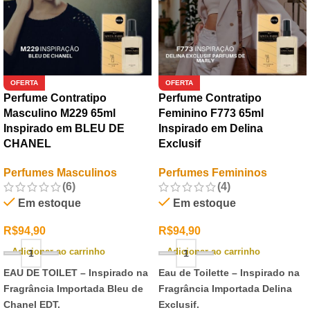
OFERTA
OFERTA
Perfume Contratipo
Perfume Contratipo
Masculino M229 65ml
Feminino F773 65ml
Inspirado em BLEU DE
Inspirado em Delina
CHANEL
Exclusif
Perfumes Masculinos
Perfumes Femininos
(6)
(4)
Em estoque
Em estoque
R$
94,90
R$
94,90
Adicionar ao carrinho
Adicionar ao carrinho
EAU DE TOILET –
Inspirado na
Eau de Toilette –
Inspirado na
Fragrância Importada Bleu de
Fragrância Importada Delina
Chanel EDT.
Exclusif.