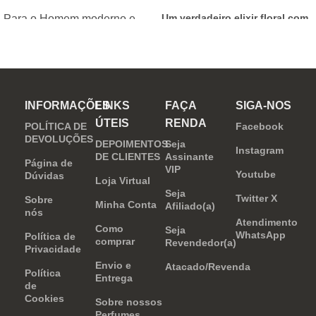
Um verdadeiro elixir floral com
Para o Homem moderno e
notas nobres e sofisticadas.
determinado, que desafia o
mundo. Sensual que gosta de
inovar sempre, provocando
desejos com independência
INFORMAÇÕES
LINKS
FAÇA
SIGA-NOS
e determinação.
ÚTEIS
RENDA
POLÍTICA DE
Facebook
DEVOLUÇÕES
DEPOIMENTOS
Seja
Instagram
DE CLIENTES
Assinante
Página de
VIP
Youtube
Dúvidas
Loja Virtual
Seja
Twitter X
Sobre
Minha Conta
Afiliado(a)
nós
Atendimento
Como
Seja
WhatsApp
Política de
comprar
Revendedor(a)
Privacidade
Envio e
Atacado/Revenda
Política
Entrega
de
Cookies
Sobre nossos
Perfumes