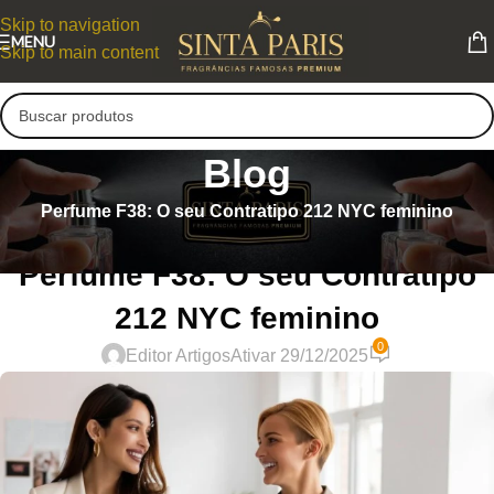
Skip to navigation
MENU
Skip to main content
Blog
Perfume F38: O seu Contratipo 212 NYC feminino
PERFUMES CONTRATIPOS FEMININOS
Perfume F38: O seu Contratipo
212 NYC feminino
0
Editor Artigos
Ativar 29/12/2025