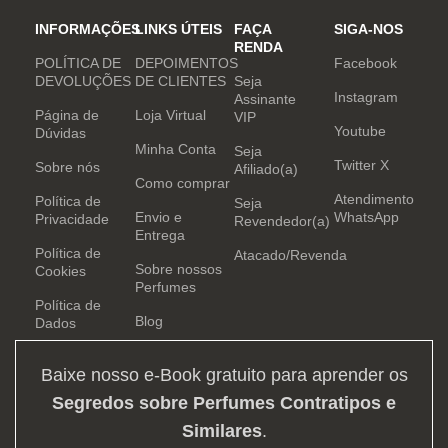
INFORMAÇÕES
LINKS ÚTEIS
FAÇA
SIGA-NOS
RENDA
POLÍTICA DE
DEPOIMENTOS
Facebook
DEVOLUÇÕES
DE CLIENTES
Seja
Instagram
Assinante
Página de
Loja Virtual
VIP
Youtube
Dúvidas
Minha Conta
Seja
Twitter X
Sobre nós
Afiliado(a)
Como comprar
Atendimento
Política de
Seja
Envio e
WhatsApp
Privacidade
Revendedor(a)
Entrega
Política de
Atacado/Revenda
Sobre nossos
Cookies
Perfumes
Política de
Blog
Dados
Baixe nosso e-Book gratuito para aprender os
Segredos sobre Perfumes Contratipos e
Similares
.