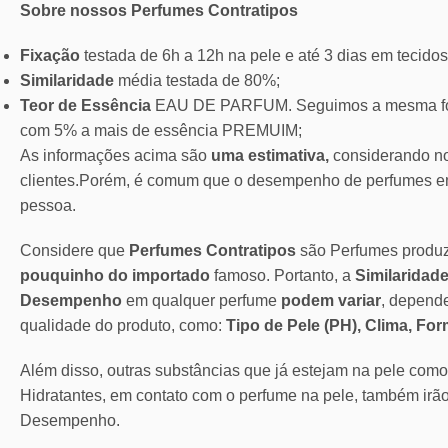
Sobre nossos Perfumes Contratipos
Fixação
testada de 6h a 12h na pele e até 3 dias em tecidos
Similaridade
média testada de 80%;
Teor de Essência
EAU DE PARFUM. Seguimos a mesma for
com 5% a mais de essência PREMUIM;
As informações acima são
uma estimativa,
considerando no
clientes.Porém, é comum que o desempenho de perfumes em
pessoa.
Considere que
Perfumes Contratipos
são Perfumes produ
pouquinho do importado
famoso. Portanto, a
Similaridade
Desempenho
em qualquer perfume
podem variar
, depend
qualidade do produto, como:
Tipo de Pele (PH), Clima, Fo
Além disso, outras substâncias que já estejam na pele com
Hidratantes, em contato com o perfume na pele, também irã
Desempenho.