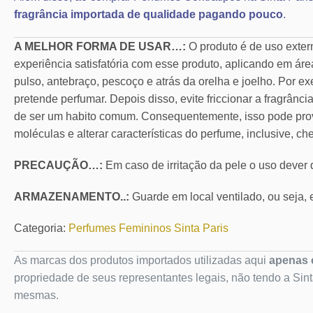
fragrância importada de qualidade pagando pouco
.
A MELHOR FORMA DE USAR…:
O produto é de uso exte
experiência satisfatória com esse produto, aplicando em áre
pulso, antebraço, pescoço e atrás da orelha e joelho. Por ex
pretende perfumar. Depois disso, evite friccionar a fragrânc
de ser um habito comum. Consequentemente, isso pode pro
moléculas e alterar características do perfume, inclusive, ch
PRECAUÇÃO…:
Em caso de irritação da pele o uso dever
ARMAZENAMENTO..:
Guarde em local ventilado, ou seja, e
Categoria:
Perfumes Femininos Sinta Paris
As marcas dos produtos importados utilizadas aqui
apenas c
propriedade de seus representantes legais, não tendo a Sin
mesmas.