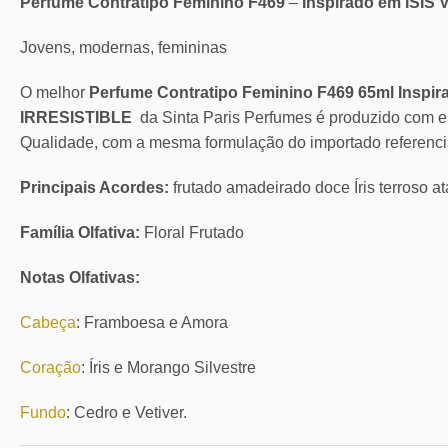
Perfume Contratipo Feminino F469
–
Inspirado em ISI
Jovens, modernas, femininas
O melhor
Perfume Contratipo Feminino F469 65ml Inspi
IRRESISTIBLE
da Sinta Paris Perfumes é produzido com 
Qualidade, com a mesma formulação do importado referenci
Principais Acordes:
frutado amadeirado doce Íris terroso a
Família Olfativa:
Floral Frutado
Notas Olfativas:
Cabeça
: Framboesa e Amora
Coração
: Íris e Morango Silvestre
Fundo
: Cedro e Vetiver.