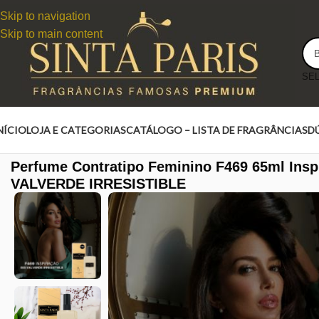
Skip to navigation
Skip to main content
NÍCIO
LOJA E CATEGORIAS
CATÁLOGO – LISTA DE FRAGRÂNCIAS
D
Perfume Contratipo Feminino F469 65ml Insp
VALVERDE IRRESISTIBLE