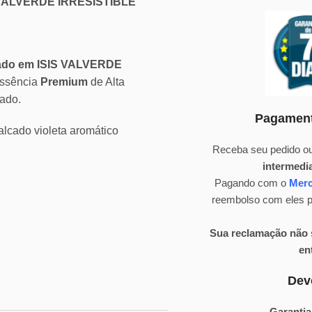
S VALVERDE IRRESISTIBLE
rado em ISIS VALVERDE
essência
Premium
de Alta
ado.
Pagament
talcado violeta aromático
Receba seu pedido ou
intermedi
Pagando com o
Mer
reembolso com eles pa
Sua reclamação não s
en
Dev
Garantia