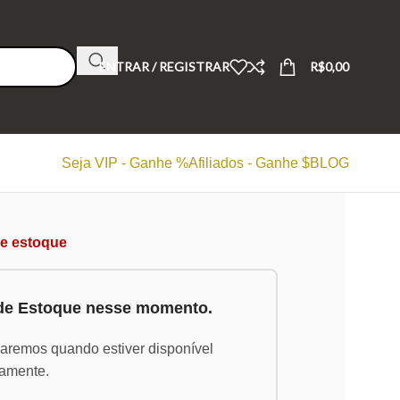
ENTRAR / REGISTRAR
R$
0,00
Seja VIP - Ganhe %
Afiliados - Ganhe $
BLOG
de estoque
 de Estoque nesse momento.
saremos quando estiver disponível
amente.