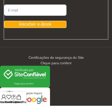
Receber e-Book
Certificações de segurança do Site
Clique para conferir
nha conta
ista de desejos
Tem Dúvidas?
Carrinho
CONTATOS / ATENDIMENTO