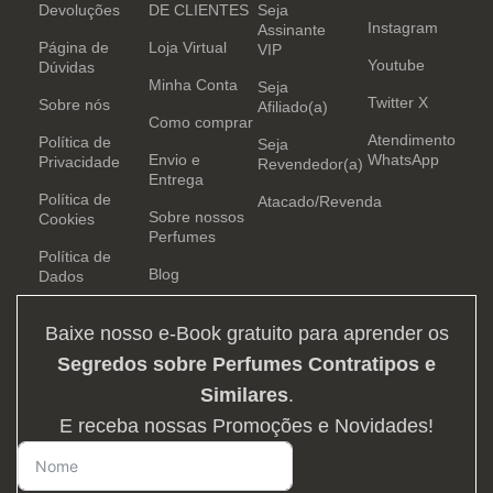
Devoluções
DE CLIENTES
Seja
Instagram
Assinante
Página de
Loja Virtual
VIP
Youtube
Dúvidas
Minha Conta
Seja
Twitter X
Sobre nós
Afiliado(a)
Como comprar
Atendimento
Política de
Seja
Envio e
WhatsApp
Privacidade
Revendedor(a)
Entrega
Política de
Atacado/Revenda
Sobre nossos
Cookies
Perfumes
Política de
Blog
Dados
Baixe nosso e-Book gratuito para aprender os
Segredos sobre Perfumes Contratipos e
Similares
.
E receba nossas Promoções e Novidades!