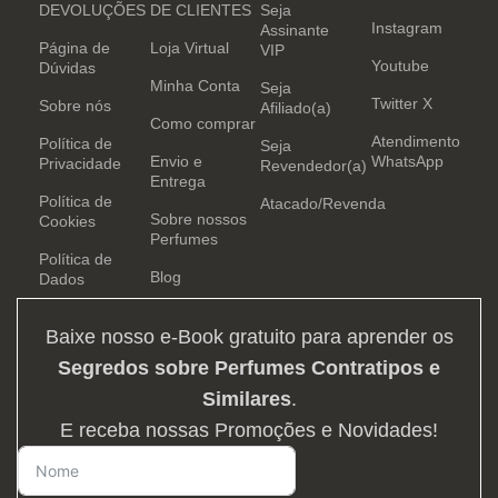
DEVOLUÇÕES
DE CLIENTES
Seja
Instagram
Assinante
Página de
Loja Virtual
VIP
Youtube
Dúvidas
Minha Conta
Seja
Twitter X
Sobre nós
Afiliado(a)
Como comprar
Atendimento
Política de
Seja
Envio e
WhatsApp
Privacidade
Revendedor(a)
Entrega
Política de
Atacado/Revenda
Sobre nossos
Cookies
Perfumes
Política de
Blog
Dados
Baixe nosso e-Book gratuito para aprender os
Segredos sobre Perfumes Contratipos e
Similares
.
E receba nossas Promoções e Novidades!