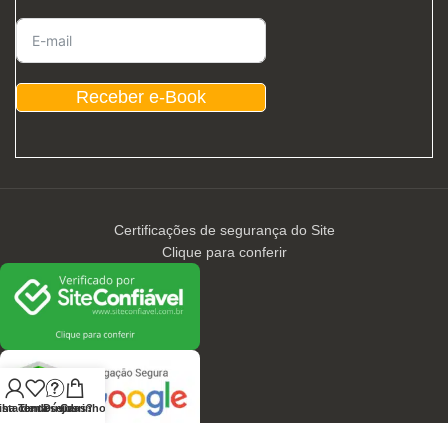
Receber e-Book
Certificações de segurança do Site
Clique para conferir
nha conta
ista de desejos
Tem Dúvidas?
Carrinho
CONTATOS / ATENDIMENTO