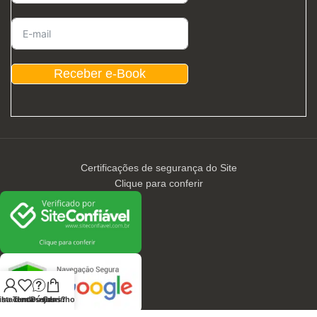
Receber e-Book
Certificações de segurança do Site
Clique para conferir
nha conta
ista de desejos
Tem Dúvidas?
Carrinho