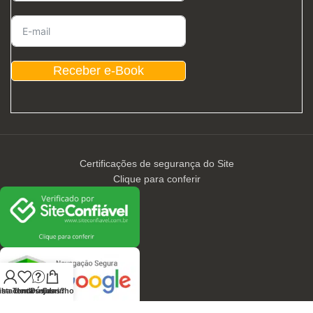
Receber e-Book
Certificações de segurança do Site
Clique para conferir
nha conta
ista de desejos
Tem Dúvidas?
Carrinho