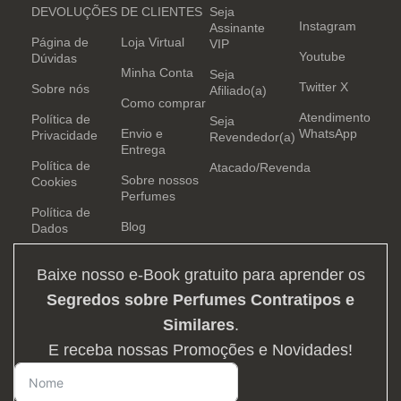
DEVOLUÇÕES
DE CLIENTES
Seja
Instagram
Assinante
Página de
Loja Virtual
VIP
Youtube
Dúvidas
Minha Conta
Seja
Twitter X
Sobre nós
Afiliado(a)
Como comprar
Atendimento
Política de
Seja
Envio e
WhatsApp
Privacidade
Revendedor(a)
Entrega
Política de
Atacado/Revenda
Sobre nossos
Cookies
Perfumes
Política de
Blog
Dados
Baixe nosso e-Book gratuito para aprender os
Segredos sobre Perfumes Contratipos e
Similares
.
E receba nossas Promoções e Novidades!