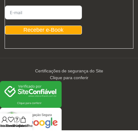
Receber e-Book
Certificações de segurança do Site
Clique para conferir
nha conta
ista de desejos
Tem Dúvidas?
Carrinho
CONTATOS / ATENDIMENTO