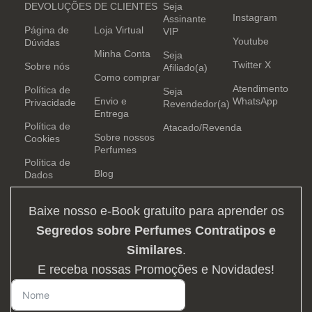
DEVOLUÇÕES
DE CLIENTES
Seja
Instagram
Assinante
Página de
Loja Virtual
VIP
Youtube
Dúvidas
Minha Conta
Seja
Twitter X
Sobre nós
Afiliado(a)
Como comprar
Atendimento
Política de
Seja
Envio e
WhatsApp
Privacidade
Revendedor(a)
Entrega
Política de
Atacado/Revenda
Sobre nossos
Cookies
Perfumes
Política de
Blog
Dados
Baixe nosso e-Book gratuito para aprender os
Segredos sobre Perfumes Contratipos e
Similares
.
E receba nossas Promoções e Novidades!