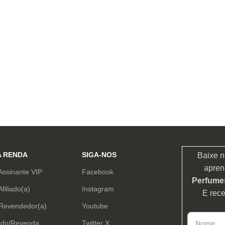
A RENDA
SIGA-NOS
Baixe n
apren
Assinante VIP
Facebook
Perfumes
Afiliado(a)
Instagram
E rec
 Revendedor(a)
Youtube
ado/Revenda
Twitter X