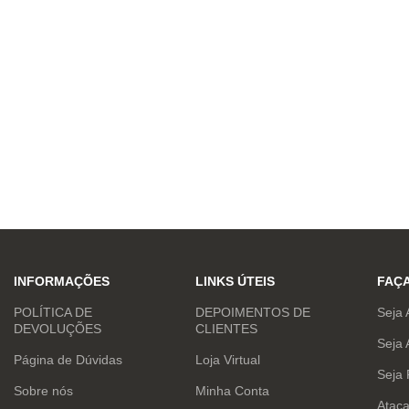
INFORMAÇÕES
LINKS ÚTEIS
FAÇ
POLÍTICA DE
DEPOIMENTOS DE
Seja 
DEVOLUÇÕES
CLIENTES
Seja 
Página de Dúvidas
Loja Virtual
Seja
Sobre nós
Minha Conta
Atac