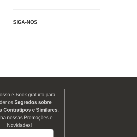
SIGA-NOS
osso e-Book gratuito para
der os
Segredos sobre
 Contratipos e Similares
.
eba nossas Promoções e
Novidades!