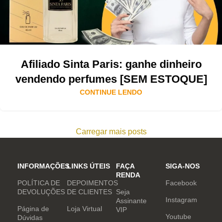
Afiliado Sinta Paris: ganhe dinheiro
vendendo perfumes [SEM ESTOQUE]
CONTINUE LENDO
Carregar mais posts
INFORMAÇÕES
LINKS ÚTEIS
FAÇA
SIGA-NOS
RENDA
POLÍTICA DE
DEPOIMENTOS
Facebook
DEVOLUÇÕES
DE CLIENTES
Seja
Instagram
Assinante
Página de
Loja Virtual
VIP
Youtube
Dúvidas