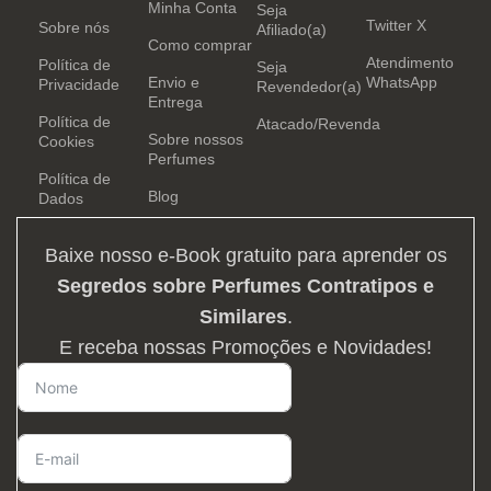
Minha Conta
Seja
Twitter X
Sobre nós
Afiliado(a)
Como comprar
Atendimento
Política de
Seja
Envio e
WhatsApp
Privacidade
Revendedor(a)
Entrega
Política de
Atacado/Revenda
Sobre nossos
Cookies
Perfumes
Política de
Blog
Dados
Baixe nosso e-Book gratuito para aprender os
Segredos sobre Perfumes Contratipos e
Similares
.
E receba nossas Promoções e Novidades!