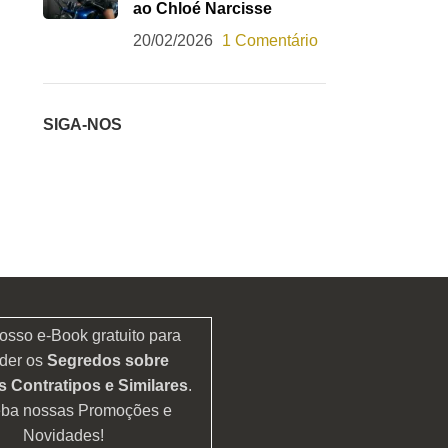
ao Chloé Narcisse
20/02/2026
1 Comentário
SIGA-NOS
osso e-Book gratuito para
der os
Segredos sobre
 Contratipos e Similares
.
eba nossas Promoções e
Novidades!