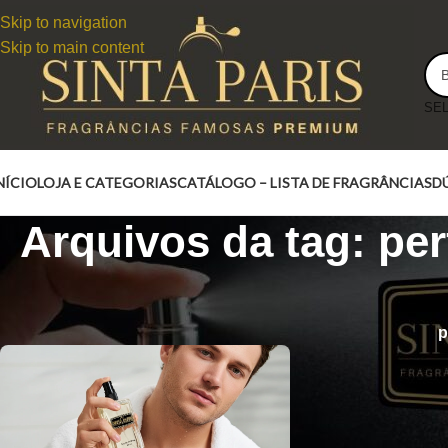
Skip to navigation
Skip to main content
NÍCIO
LOJA E CATEGORIAS
CATÁLOGO – LISTA DE FRAGRÂNCIAS
D
Arquivos da tag: pe
p