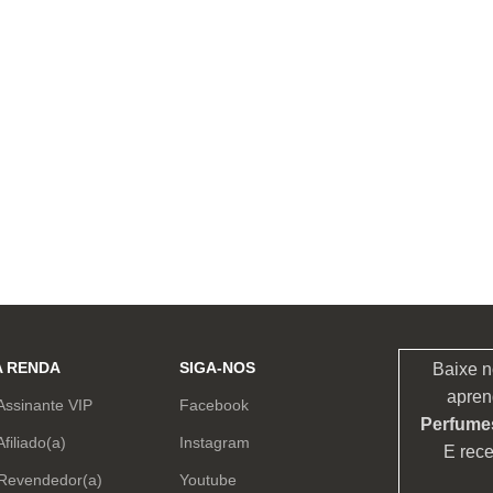
A RENDA
SIGA-NOS
Baixe n
apren
Assinante VIP
Facebook
Perfumes
Afiliado(a)
Instagram
E rec
 Revendedor(a)
Youtube