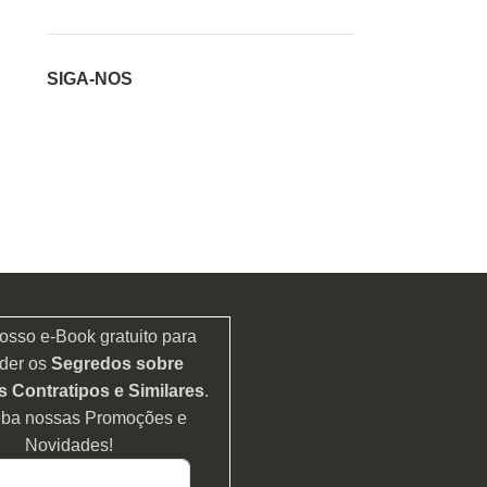
SIGA-NOS
osso e-Book gratuito para
der os
Segredos sobre
 Contratipos e Similares
.
eba nossas Promoções e
Novidades!