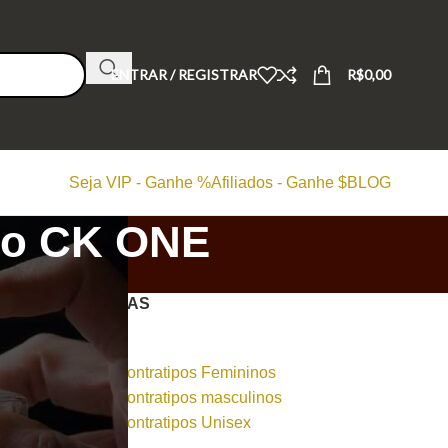
ENTRAR / REGISTRAR
R$
0,00
Seja VIP - Ganhe %
Afiliados - Ganhe $
BLOG
 no CK ONE
CATEGORIAS
Dicas
Perfumes Contratipos Femininos
Perfumes Contratipos masculinos
Perfumes Contratipos Unisex