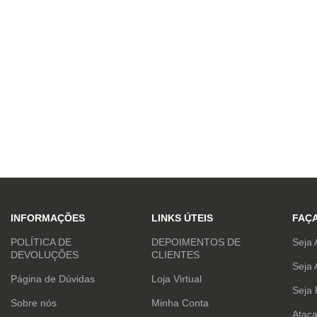
INFORMAÇÕES
LINKS ÚTEIS
FAÇ
POLÍTICA DE
DEPOIMENTOS DE
Seja 
DEVOLUÇÕES
CLIENTES
Seja 
Página de Dúvidas
Loja Virtual
Seja
Sobre nós
Minha Conta
Atac