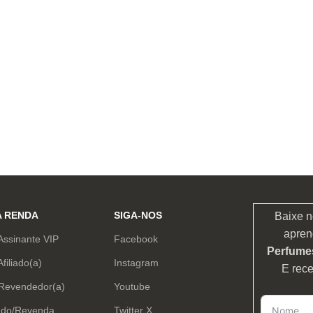
A RENDA
SIGA-NOS
Baixe n
apren
Assinante VIP
Facebook
Perfumes
Afiliado(a)
Instagram
E rec
 Revendedor(a)
Youtube
ado/Revenda
Twitter X