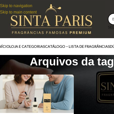
Skip to navigation
Skip to main content
NÍCIO
LOJA E CATEGORIAS
CATÁLOGO – LISTA DE FRAGRÂNCIAS
D
Arquivos da ta