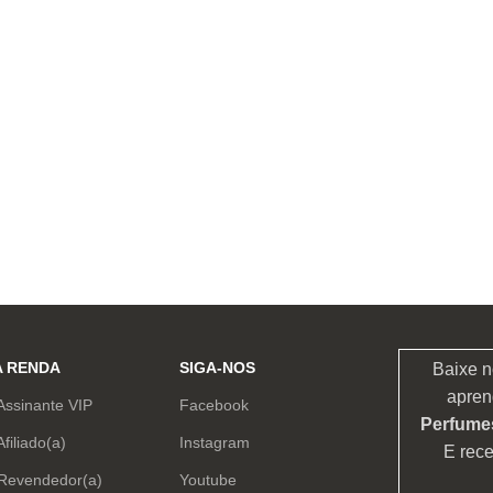
A RENDA
SIGA-NOS
Baixe n
apren
Assinante VIP
Facebook
Perfumes
Afiliado(a)
Instagram
E rec
 Revendedor(a)
Youtube