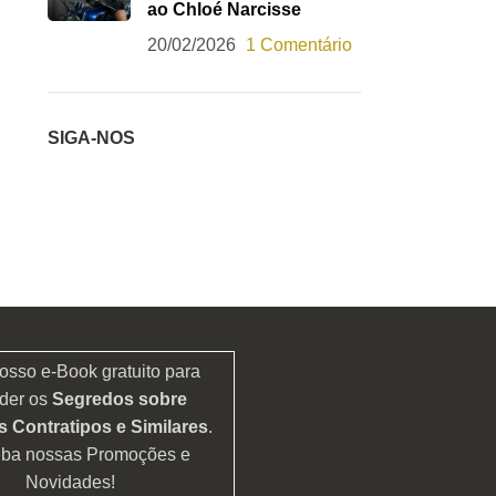
ao Chloé Narcisse
20/02/2026
1 Comentário
SIGA-NOS
osso e-Book gratuito para
der os
Segredos sobre
 Contratipos e Similares
.
eba nossas Promoções e
Novidades!