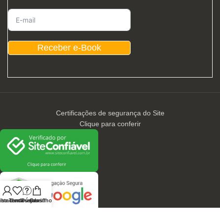
Receber e-Book
Certificações de segurança do Site
Clique para conferir
nha conta
ista de desejos
Tem Dúvidas?
Carrinho
CONTATOS / ATENDIMENTO