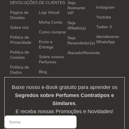
DEVOLUÇÕES
DE CLIENTES
Seja
Instagram
Assinante
Página de
Loja Virtual
VIP
Youtube
Dúvidas
Minha Conta
Seja
Twitter X
Sobre nós
Afiliado(a)
Como comprar
Atendimento
Política de
Seja
Envio e
WhatsApp
Privacidade
Revendedor(a)
Entrega
Política de
Atacado/Revenda
Sobre nossos
Cookies
Perfumes
Política de
Blog
Dados
Baixe nosso e-Book gratuito para aprender os
Segredos sobre Perfumes Contratipos e
Similares
.
E receba nossas Promoções e Novidades!