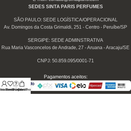
SEDES SINTA PARIS PERFUMES
SÃO PAULO: SEDE LOGÍSTICA/OPERACIONAL
Av. Domingos da Costa Grimaldi, 251 - Centro - Peruíbe/SP
SERGIPE: SEDE ADMINSTRATIVA
Rua Maria Vasconcelos de Andrade, 27 - Aruana - Aracaju/SE
CNPJ: 50.859.095/0001-71
Pagamentos aceitos:
nha conta
ista de desejos
Tem Dúvidas?
Carrinho
Transportadoras Parceiras:
Nossas Redes Sociais: