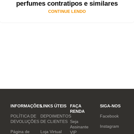
perfumes contratipos e similares
CONTINUE LENDO
INFORMAÇÕES
LINKS ÚTEIS
FAÇA
SIGA-NOS
RENDA
POLÍTICA DE
DEPOIMENTOS
Facebook
DEVOLUÇÕES
DE CLIENTES
Seja
Instagram
Assinante
Página de
Loja Virtual
VIP