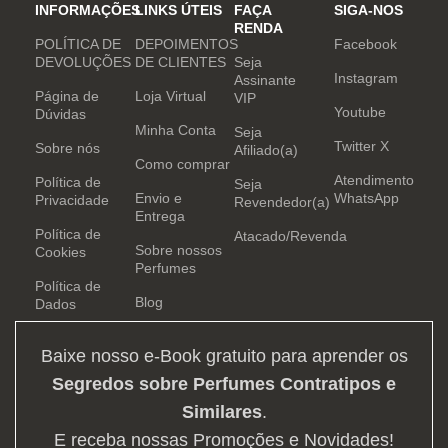
INFORMAÇÕES
LINKS ÚTEIS
FAÇA
SIGA-NOS
RENDA
POLÍTICA DE
DEPOIMENTOS
Facebook
DEVOLUÇÕES
DE CLIENTES
Seja
Instagram
Assinante
Página de
Loja Virtual
VIP
Youtube
Dúvidas
Minha Conta
Seja
Twitter X
Sobre nós
Afiliado(a)
Como comprar
Atendimento
Política de
Seja
Envio e
WhatsApp
Privacidade
Revendedor(a)
Entrega
Política de
Atacado/Revenda
Sobre nossos
Cookies
Perfumes
Política de
Blog
Dados
Baixe nosso e-Book gratuito para aprender os
Segredos sobre Perfumes Contratipos e
Similares
.
E receba nossas Promoções e Novidades!