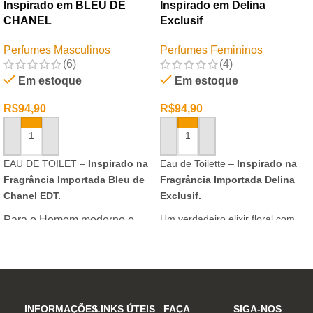
Inspirado em BLEU DE
Inspirado em Delina
CHANEL
Exclusif
Perfumes Masculinos
Perfumes Femininos
(6)
(4)
Em estoque
Em estoque
R$
94,90
R$
94,90
ADICIONAR AO CARRINHO
ADICIONAR AO CARRINHO
EAU DE TOILET –
Inspirado na
Eau de Toilette –
Inspirado na
Fragrância Importada Bleu de
Fragrância Importada Delina
Chanel EDT.
Exclusif.
Um verdadeiro elixir floral com
Para o Homem moderno e
notas nobres e sofisticadas.
determinado, que desafia o
mundo. Sensual que gosta de
inovar sempre, provocando
desejos com independência
e determinação.
INFORMAÇÕES
LINKS ÚTEIS
FAÇA
SIGA-NOS