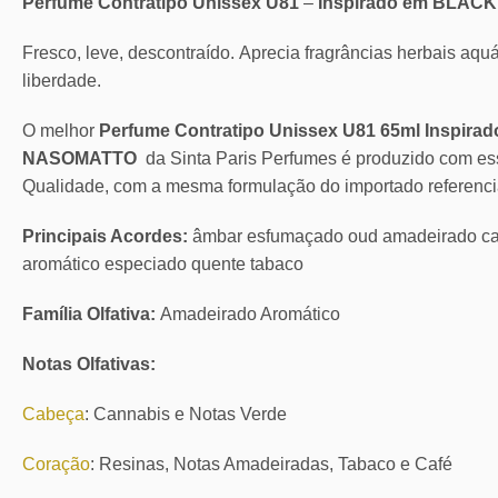
Perfume Contratipo Unissex U81
–
Inspirado em BLA
Fresco, leve, descontraído. Aprecia fragrâncias herbais aqu
liberdade.
O melhor
Perfume Contratipo Unissex U81 65ml Inspi
NASOMATTO
da Sinta Paris Perfumes é produzido com e
Qualidade, com a mesma formulação do importado referenci
Principais Acordes:
âmbar esfumaçado oud amadeirado ca
aromático especiado quente tabaco
Família Olfativa:
Amadeirado Aromático
Notas Olfativas:
Cabeça
: Cannabis e Notas Verde
Coração
: Resinas, Notas Amadeiradas, Tabaco e Café