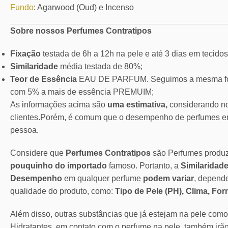
Fundo
: Agarwood (Oud) e Incenso
Sobre nossos Perfumes Contratipos
Fixação
testada de 6h a 12h na pele e até 3 dias em tecidos
Similaridade
média testada de 80%;
Teor de Essência
EAU DE PARFUM. Seguimos a mesma for
com 5% a mais de essência PREMUIM;
As informações acima são
uma estimativa,
considerando no
clientes.Porém, é comum que o desempenho de perfumes em
pessoa.
Considere que
Perfumes Contratipos
são Perfumes produ
pouquinho do importado
famoso. Portanto, a
Similaridade
Desempenho
em qualquer perfume
podem variar
, depend
qualidade do produto, como:
Tipo de Pele (PH), Clima, Fo
Além disso, outras substâncias que já estejam na pele com
Hidratantes, em contato com o perfume na pele, também irã