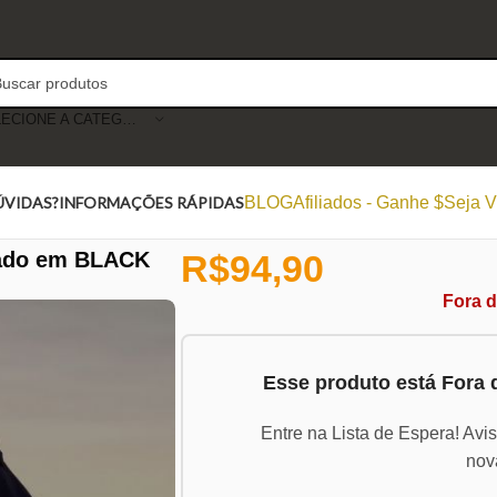
SELECIONE A CATEGORIA
ÚVIDAS?
INFORMAÇÕES RÁPIDAS
BLOG
Afiliados - Ganhe $
Seja V
rado em BLACK
R$
94,90
Fora 
Esse produto está Fora
Entre na Lista de Espera! Avi
nov