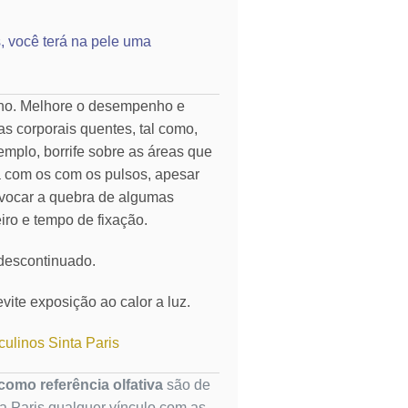
, você terá na pele uma
rno. Melhore o desempenho e
as corporais quentes, tal como,
emplo, borrife sobre as áreas que
ia com os com os pulsos, apesar
vocar a quebra de algumas
eiro e tempo de fixação.
 descontinuado.
vite exposição ao calor a luz.
ulinos Sinta Paris
omo referência olfativa
são de
ta Paris qualquer vínculo com as