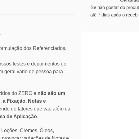
Se não gostar do produ
até 7 dias após o rece
;
mulação dos Referenciados,
ssos testes e depoimentos de
 geral varie de pessoa para
zidos do ZERO e
não são um
, a Fixação, Notas e
endo de fatores que vão além da
rma de Aplicação.
o Loções, Cremes, Óleos,
o provocar variações de Notas e