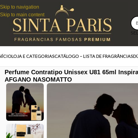
Skip to navigation
Skip to main content
NÍCIO
LOJA E CATEGORIAS
CATÁLOGO – LISTA DE FRAGRÂNCIAS
D
Perfume Contratipo Unissex U81 65ml Inspi
AFGANO NASOMATTO