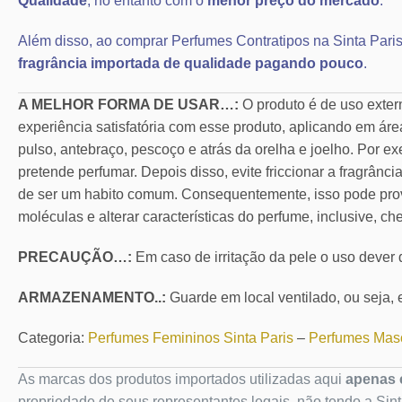
Qualidade
, no entanto com o
menor preço do mercado
.
Além disso, ao comprar Perfumes Contratipos na Sinta Paris
fragrância importada de qualidade pagando pouco
.
A MELHOR FORMA DE USAR…:
O produto é de uso exte
experiência satisfatória com esse produto, aplicando em áre
pulso, antebraço, pescoço e atrás da orelha e joelho. Por ex
pretende perfumar. Depois disso, evite friccionar a fragrânc
de ser um habito comum. Consequentemente, isso pode pro
moléculas e alterar características do perfume, inclusive, ch
PRECAUÇÃO…:
Em caso de irritação da pele o uso dever
ARMAZENAMENTO..:
Guarde em local ventilado, ou seja, e
Categoria:
Perfumes Femininos Sinta Paris
–
Perfumes Masc
As marcas dos produtos importados utilizadas aqui
apenas c
propriedade de seus representantes legais, não tendo a Sin