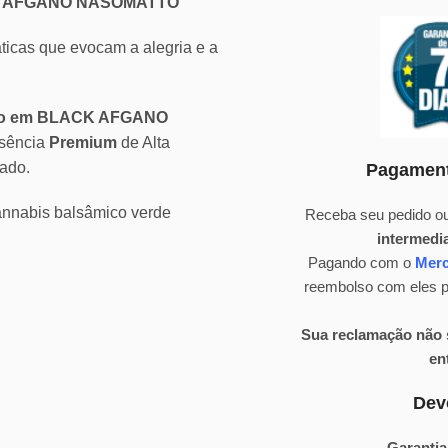
CK AFGANO NASOMATTO
áticas que evocam a alegria e a
rado em BLACK AFGANO
ssência
Premium
de Alta
ado.
Pagament
nnabis balsâmico verde
Receba seu pedido ou
intermedi
Pagando com o
Mer
reembolso com eles pa
Sua reclamação não s
en
Dev
Garantia