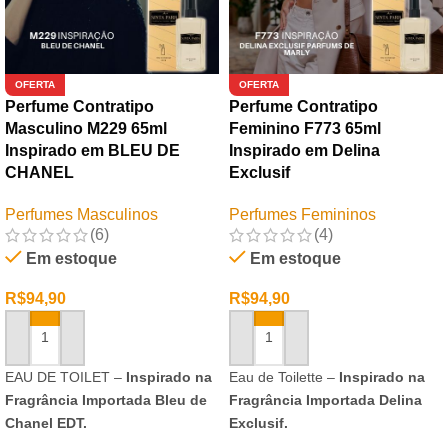
OFERTA
OFERTA
Perfume Contratipo
Perfume Contratipo
Masculino M229 65ml
Feminino F773 65ml
Inspirado em BLEU DE
Inspirado em Delina
CHANEL
Exclusif
Perfumes Masculinos
Perfumes Femininos
(6)
(4)
Em estoque
Em estoque
R$
94,90
R$
94,90
ADICIONAR AO CARRINHO
ADICIONAR AO CARRINHO
EAU DE TOILET –
Inspirado na
Eau de Toilette –
Inspirado na
Fragrância Importada Bleu de
Fragrância Importada Delina
Chanel EDT.
Exclusif.