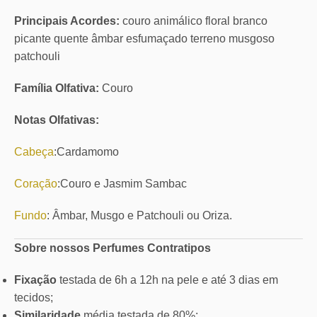
Principais Acordes:
couro animálico floral branco
picante quente âmbar esfumaçado terreno musgoso
patchouli
Família Olfativa:
Couro
Notas Olfativas:
Cabeça
:Cardamomo
Coração
:Couro e Jasmim Sambac
Fundo
: Âmbar, Musgo e Patchouli ou Oriza.
Sobre nossos Perfumes Contratipos
Fixação
testada de 6h a 12h na pele e até 3 dias em
tecidos;
Similaridade
média testada de 80%;