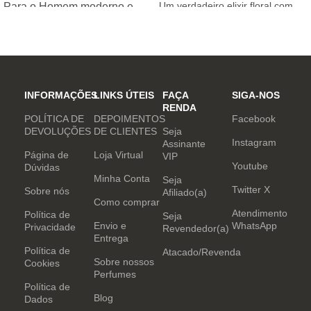
Um verdadeiro elixir floral com
Para o Homem moderno e
notas nobres e sofisticadas.
determinado, que desafia o
mundo. Sensual que gosta de
inovar sempre, provocando
desejos com independência
e determinação.
INFORMAÇÕES
LINKS ÚTEIS
FAÇA
SIGA-NOS
RENDA
POLÍTICA DE
DEPOIMENTOS
Facebook
DEVOLUÇÕES
DE CLIENTES
Seja
Instagram
Assinante
Página de
Loja Virtual
VIP
Youtube
Dúvidas
Minha Conta
Seja
Twitter X
Sobre nós
Afiliado(a)
Como comprar
Atendimento
Política de
Seja
Envio e
WhatsApp
Privacidade
Revendedor(a)
Entrega
Política de
Atacado/Revenda
Sobre nossos
Cookies
Perfumes
Política de
Blog
Dados