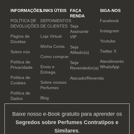
INFORMAÇÕES
LINKS ÚTEIS
FAÇA
SIGA-NOS
RENDA
POLÍTICA DE
DEPOIMENTOS
Facebook
DEVOLUÇÕES
DE CLIENTES
Seja
Instagram
Assinante
Página de
Loja Virtual
VIP
Youtube
Dúvidas
Minha Conta
Seja
Twitter X
Sobre nós
Afiliado(a)
Como comprar
Atendimento
Política de
Seja
Envio e
WhatsApp
Privacidade
Revendedor(a)
Entrega
Política de
Atacado/Revenda
Sobre nossos
Cookies
Perfumes
Política de
Blog
Dados
Baixe nosso e-Book gratuito para aprender os
Segredos sobre Perfumes Contratipos e
Similares
.