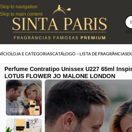
Skip to navigation
Skip to main content
NÍCIO
LOJA E CATEGORIAS
CATÁLOGO – LISTA DE FRAGRÂNCIAS
D
Perfume Contratipo Unissex U227 65ml Inspi
LOTUS FLOWER JO MALONE LONDON