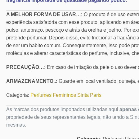
fragrância importada de qualidade pagando pouco
.
A MELHOR FORMA DE USAR…:
O produto é de uso exte
experiência satisfatória com esse produto, aplicando em áre
pulso, antebraço, pescoço e atrás da orelha e joelho. Por ex
pretende perfumar. Depois disso, evite friccionar a fragrânc
de ser um habito comum. Consequentemente, isso pode pro
moléculas e alterar características do perfume, inclusive, ch
PRECAUÇÃO…:
Em caso de irritação da pele o uso dever
ARMAZENAMENTO..:
Guarde em local ventilado, ou seja, e
Categoria:
Perfumes Femininos Sinta Paris
As marcas dos produtos importados utilizadas aqui
apenas c
propriedade de seus representantes legais, não tendo a Sin
mesmas.
Categoria:
Perfumes Uniss