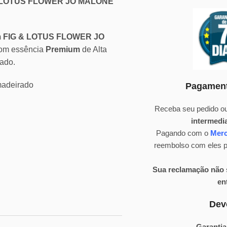
G & LOTUS FLOWER JO MALONE
 em FIG & LOTUS FLOWER JO
com essência
Premium
de Alta
ado.
amadeirado
Pagament
Receba seu pedido ou
intermedi
Pagando com o
Mer
reembolso com eles pa
Sua reclamação não s
en
Dev
Garantia