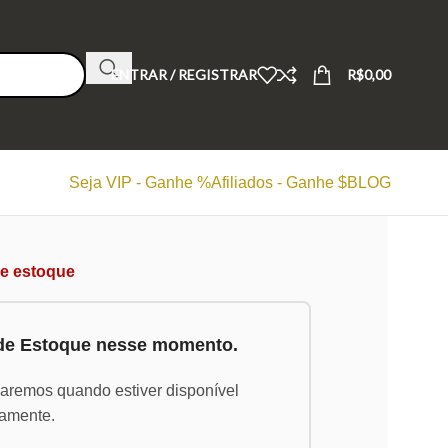
ENTRAR / REGISTRAR
R$
0,00
Seja VIP - Ganhe %
Afiliados - Ganhe $
BLOG
de estoque
 de Estoque nesse momento.
saremos quando estiver disponível
amente.