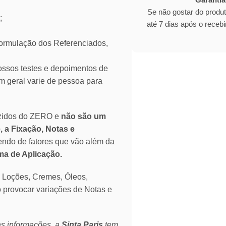
Se não gostar do produ
;
até 7 dias após o rece
mulação dos Referenciados,
ssos testes e depoimentos de
 geral varie de pessoa para
zidos do ZERO e
não são um
, a Fixação, Notas e
endo de fatores que vão além da
rma de Aplicação.
o Loções, Cremes, Óleos,
o provocar variações de Notas e
as informações, a
Sinta Paris
tem