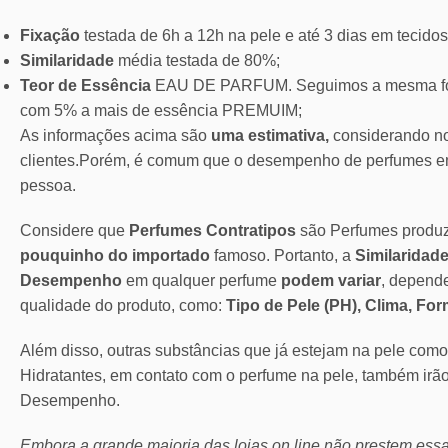
Fixação
testada de 6h a 12h na pele e até 3 dias em tecidos
Similaridade
média testada de 80%;
Teor de Essência
EAU DE PARFUM. Seguimos a mesma for
com 5% a mais de essência PREMUIM;
As informações acima são
uma estimativa,
considerando no
clientes.Porém, é comum que o desempenho de perfumes em
pessoa.
Considere que
Perfumes Contratipos
são Perfumes produ
pouquinho do importado
famoso. Portanto, a
Similaridade
Desempenho
em qualquer perfume
podem variar
, depend
qualidade do produto, como:
Tipo de Pele (PH), Clima, Fo
Além disso, outras substâncias que já estejam na pele com
Hidratantes, em contato com o perfume na pele, também irã
Desempenho.
Embora a grande maioria das lojas on line não prestem ess