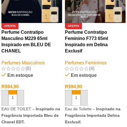
OFERTA
OFERTA
Perfume Contratipo
Perfume Contratipo
Masculino M229 65ml
Feminino F773 65ml
Inspirado em BLEU DE
Inspirado em Delina
CHANEL
Exclusif
Perfumes Masculinos
Perfumes Femininos
(6)
(4)
Em estoque
Em estoque
R$
94,90
R$
94,90
ADICIONAR AO CARRINHO
ADICIONAR AO CARRINHO
EAU DE TOILET –
Inspirado na
Eau de Toilette –
Inspirado na
Fragrância Importada Bleu de
Fragrância Importada Delina
Chanel EDT.
Exclusif.