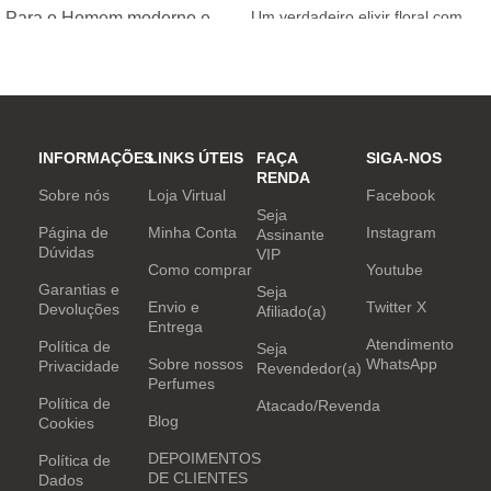
Um verdadeiro elixir floral com
Para o Homem moderno e
notas nobres e sofisticadas.
determinado, que desafia o
mundo. Sensual que gosta de
inovar sempre, provocando
desejos com independência
e determinação.
INFORMAÇÕES
LINKS ÚTEIS
FAÇA
SIGA-NOS
RENDA
Sobre nós
Loja Virtual
Facebook
Seja
Página de
Minha Conta
Instagram
Assinante
Dúvidas
VIP
Como comprar
Youtube
Garantias e
Seja
Envio e
Twitter X
Devoluções
Afiliado(a)
Entrega
Atendimento
Política de
Seja
Sobre nossos
WhatsApp
Privacidade
Revendedor(a)
Perfumes
Política de
Atacado/Revenda
Blog
Cookies
DEPOIMENTOS
Política de
DE CLIENTES
Dados