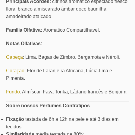
Principais Acordes:
citrinos aromático especiado fresco
floral branco almiscarado âmbar doce baunilha
amadeirado atalcado
Família Olfativa:
Aromático Compartilhável.
Notas Olfativas:
Cabeça
: Lima, Bagas de Zimbro, Bergamota e Néroli.
Coração
: Flor de Laranjeira Africana, Lúcia-lima e
Pimenta.
Fundo
: Almíscar, Fava Tonka, Ládano francês e Benjoim.
Sobre nossos Perfumes Contratipos
Fixação
testada de 6h a 12h na pele e até 3 dias em
tecidos;
Similaridade
média testada de 80%;