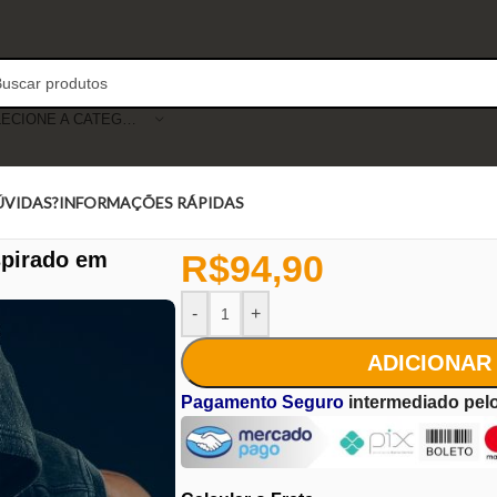
SELECIONE A CATEGORIA
ÚVIDAS?
INFORMAÇÕES RÁPIDAS
spirado em
R$
94,90
-
+
ADICIONAR
Pagamento Seguro
intermediado pel