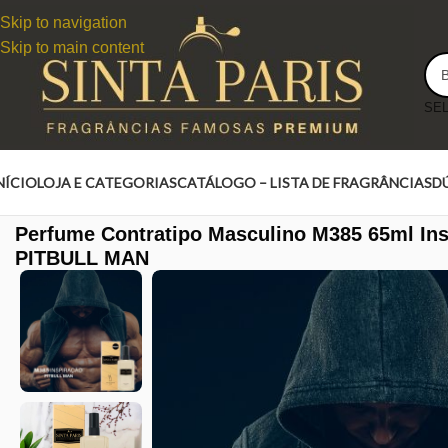
Skip to navigation
Skip to main content
NÍCIO
LOJA E CATEGORIAS
CATÁLOGO – LISTA DE FRAGRÂNCIAS
D
Perfume Contratipo Masculino M385 65ml In
PITBULL MAN