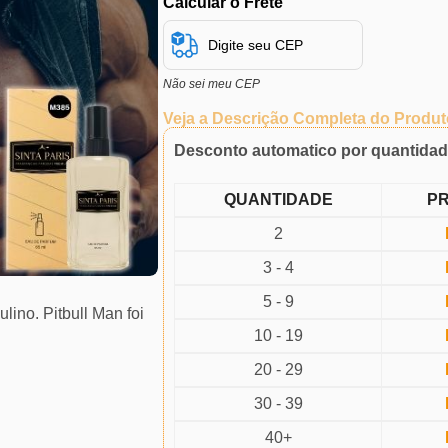
Calcular o Frete
Não sei meu CEP
Veja a Descrição Completa do Produt
Desconto automatico por quantida
QUANTIDADE
P
2
3 - 4
5 - 9
ino. Pitbull Man foi
10 - 19
20 - 29
30 - 39
40+