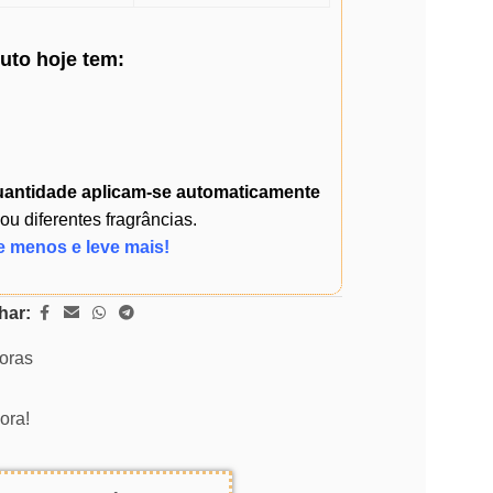
duto
hoje
tem:
uantidade
aplicam-se automaticamente
 diferentes fragrâncias.
e menos e leve mais!
har:
horas
ora!