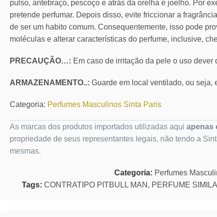
pulso, antebraço, pescoço e atrás da orelha e joelho. Por ex
pretende perfumar. Depois disso, evite friccionar a fragrânc
de ser um habito comum. Consequentemente, isso pode pro
moléculas e alterar características do perfume, inclusive, ch
PRECAUÇÃO…:
Em caso de irritação da pele o uso dever
ARMAZENAMENTO..:
Guarde em local ventilado, ou seja, e
Categoria:
Perfumes Masculinos Sinta Paris
As marcas dos produtos importados utilizadas aqui
apenas c
propriedade de seus representantes legais, não tendo a Sin
mesmas.
Categoria:
Perfumes Mascul
Tags:
CONTRATIPO PITBULL MAN
,
PERFUME SIMILA