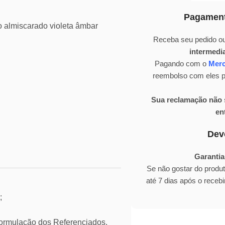
Pagament
o almiscarado violeta âmbar
Receba seu pedido ou
intermedi
Pagando com o
Mer
reembolso com eles pa
Sua reclamação não s
en
Dev
Garantia
Se não gostar do produ
até 7 dias após o rece
;
mulação dos Referenciados,