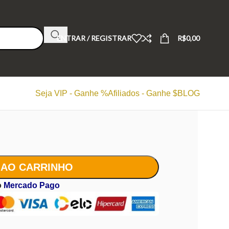
ENTRAR / REGISTRAR
R$
0,00
Seja VIP - Ganhe %
Afiliados - Ganhe $
BLOG
 AO CARRINHO
o
Mercado Pago