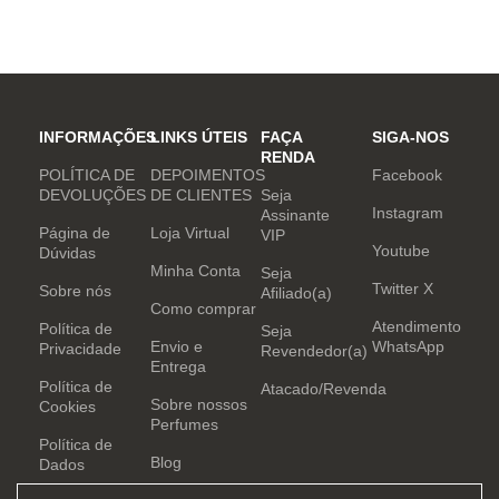
notas nobres e sofisticadas.
determinado, que desafia o
mundo. Sensual que gosta de
inovar sempre, provocando
desejos com independência
e determinação.
INFORMAÇÕES
LINKS ÚTEIS
FAÇA
SIGA-NOS
RENDA
POLÍTICA DE
DEPOIMENTOS
Facebook
DEVOLUÇÕES
DE CLIENTES
Seja
Instagram
Assinante
Página de
Loja Virtual
VIP
Youtube
Dúvidas
Minha Conta
Seja
Twitter X
Sobre nós
Afiliado(a)
Como comprar
Atendimento
Política de
Seja
Envio e
WhatsApp
Privacidade
Revendedor(a)
Entrega
Política de
Atacado/Revenda
Sobre nossos
Cookies
Perfumes
Política de
Blog
Dados