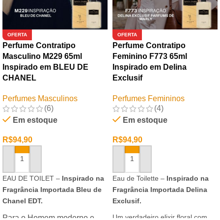
OFERTA
OFERTA
Perfume Contratipo
Perfume Contratipo
Masculino M229 65ml
Feminino F773 65ml
Inspirado em BLEU DE
Inspirado em Delina
CHANEL
Exclusif
Perfumes Masculinos
Perfumes Femininos
(6)
(4)
Em estoque
Em estoque
R$
94,90
R$
94,90
ADICIONAR AO CARRINHO
ADICIONAR AO CARRINHO
EAU DE TOILET –
Inspirado na
Eau de Toilette –
Inspirado na
Fragrância Importada Bleu de
Fragrância Importada Delina
Chanel EDT.
Exclusif.
Um verdadeiro elixir floral com
Para o Homem moderno e