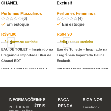
CHANEL
Exclusif
Perfumes Masculinos
Perfumes Femininos
(6)
(4)
Em estoque
Em estoque
R$
94,90
R$
94,90
Adicionar ao carrinho
Adicionar ao carrinho
EAU DE TOILET –
Inspirado na
Eau de Toilette –
Inspirado na
Fragrância Importada Bleu de
Fragrância Importada Delina
Chanel EDT.
Exclusif.
Um verdadeiro elixir floral com
Para o Homem moderno e
notas nobres e sofisticadas.
determinado, que desafia o
mundo. Sensual que gosta de
inovar sempre, provocando
desejos com independência
INFORMAÇÕES
LINKS
FAÇA
SIGA-NOS
e determinação.
ÚTEIS
RENDA
POLÍTICA DE
Facebook