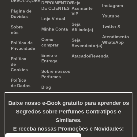
DEVOLUÇÕES
DEPOIMENTOS
Seja
Instagram
DE CLIENTES
Assinante
Página de
VIP
Youtube
Dúvidas
Loja Virtual
Seja
Twitter X
Sobre
Minha Conta
Afiliado(a)
nós
Atendimento
Como
Seja
WhatsApp
Política de
comprar
Revendedor(a)
Privacidade
Envio e
Atacado/Revenda
Política
Entrega
de
Cookies
Sobre nossos
Perfumes
Política
de Dados
Blog
Baixe nosso e-Book gratuito para aprender os
Segredos sobre Perfumes Contratipos e
Similares
.
E receba nossas Promoções e Novidades!