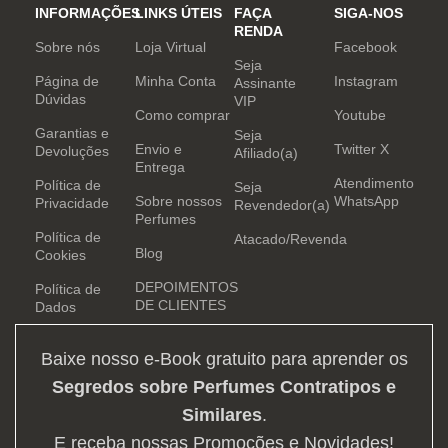
INFORMAÇÕES
LINKS ÚTEIS
FAÇA
SIGA-NOS
RENDA
Sobre nós
Loja Virtual
Facebook
Seja
Página de
Minha Conta
Instagram
Assinante
Dúvidas
VIP
Como comprar
Youtube
Garantias e
Seja
Envio e
Twitter X
Devoluções
Afiliado(a)
Entrega
Atendimento
Política de
Seja
Sobre nossos
WhatsApp
Privacidade
Revendedor(a)
Perfumes
Política de
Atacado/Revenda
Blog
Cookies
DEPOIMENTOS
Política de
DE CLIENTES
Dados
Baixe nosso e-Book gratuito para aprender os
Segredos sobre Perfumes Contratipos e
Similares
.
E receba nossas Promoções e Novidades!