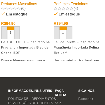
Perfumes Masculinos
Perfumes Femininos
(6)
(4)
Em estoque
Em estoque
R$
94,90
R$
94,90
ADICIONAR AO CARRINHO
ADICIONAR AO CARRINHO
EAU DE TOILET –
Inspirado na
Eau de Toilette –
Inspirado na
Fragrância Importada Bleu de
Fragrância Importada Delina
Chanel EDT.
Exclusif.
Um verdadeiro elixir floral com
Para o Homem moderno e
notas nobres e sofisticadas.
determinado, que desafia o
mundo. Sensual que gosta de
inovar sempre, provocando
desejos com independência
e determinação.
INFORMAÇÕES
LINKS ÚTEIS
FAÇA
SIGA-NOS
RENDA
POLÍTICA DE
DEPOIMENTOS
Facebook
DEVOLUÇÕES
DE CLIENTES
Seja