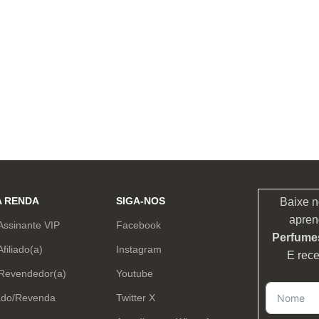
A RENDA
SIGA-NOS
Baixe n
apren
Assinante VIP
Facebook
Perfumes
Afiliado(a)
Instagram
E rec
 Revendedor(a)
Youtube
ado/Revenda
Twitter X