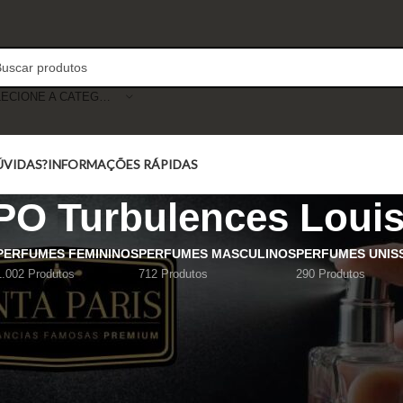
SELECIONE A CATEGORIA
ÚVIDAS?
INFORMAÇÕES RÁPIDAS
 Turbulences Louis 
PERFUMES FEMININOS
PERFUMES MASCULINOS
PERFUMES UNIS
1.002 Produtos
712 Produtos
290 Produtos
Mostrar
9
12
18