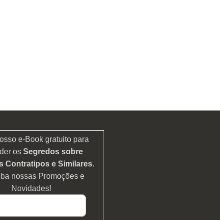
osso e-Book gratuito para
der os
Segredos sobre
 Contratipos e Similares
.
eba nossas Promoções e
Novidades!