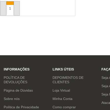
ADICIONAR AO CARRINHO
INFORMAÇÕES
LINKS ÚTEIS
FAÇ
POLÍTICA DE
DEPOIMENTOS DE
Seja 
DEVOLUÇÕES
CLIENTES
Seja 
Página de Dúvidas
Loja Virtual
Seja
Sobre nós
Minha Conta
Atac
Política de Privacidade
Como comprar