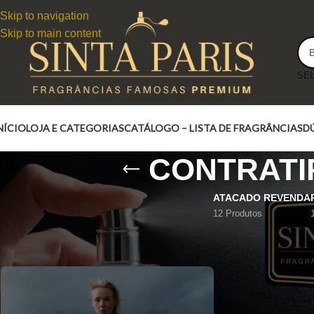
Skip to navigation
Skip to main content
NÍCIO
LOJA E CATEGORIAS
CATÁLOGO – LISTA DE FRAGRÂNCIAS
D
CONTRATIPO
ATACADO REVENDA
12 Produtos
CONTRATIPO Turbulences Louis Vuitton