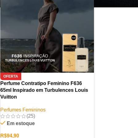
OFERTA
Perfume Contratipo Feminino F636
65ml Inspirado em Turbulences Louis
Vuitton
Perfumes Femininos
(25)
Em estoque
R$
94,90