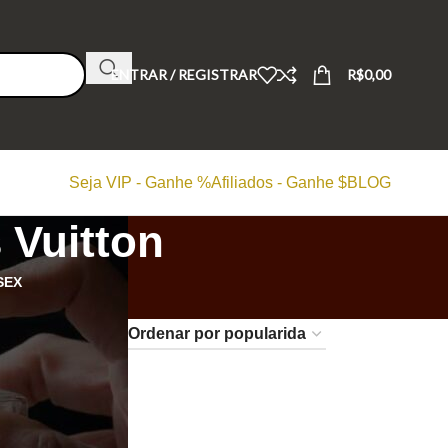
ENTRAR / REGISTRAR
R$
0,00
Seja VIP - Ganhe %
Afiliados - Ganhe $
BLOG
Vuitton
SEX
24