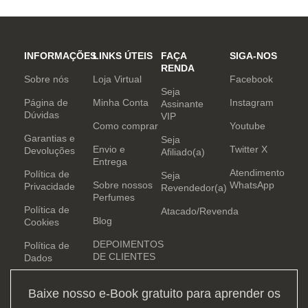
INFORMAÇÕES
LINKS ÚTEIS
FAÇA
SIGA-NOS
RENDA
Sobre nós
Loja Virtual
Facebook
Seja
Página de
Minha Conta
Instagram
Assinante
Dúvidas
VIP
Como comprar
Youtube
Garantias e
Seja
Envio e
Twitter X
Devoluções
Afiliado(a)
Entrega
Atendimento
Política de
Seja
Sobre nossos
WhatsApp
Privacidade
Revendedor(a)
Perfumes
Política de
Atacado/Revenda
Blog
Cookies
DEPOIMENTOS
Política de
DE CLIENTES
Dados
Baixe nosso e-Book gratuito para aprender os