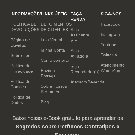
INFORMAÇÕES
LINKS ÚTEIS
FAÇA
SIGA-NOS
RENDA
POLÍTICA DE
DEPOIMENTOS
Facebook
DEVOLUÇÕES
DE CLIENTES
Seja
Instagram
Assinante
Página de
Loja Virtual
VIP
Youtube
Dúvidas
Minha Conta
Seja
Twitter X
Sobre nós
Afiliado(a)
Como comprar
Atendimento
Política de
Seja
Envio e
WhatsApp
Privacidade
Revendedor(a)
Entrega
Política de
Atacado/Revenda
Sobre nossos
Cookies
Perfumes
Política de
Blog
Dados
Baixe nosso e-Book gratuito para aprender os
Segredos sobre Perfumes Contratipos e
Similares
.