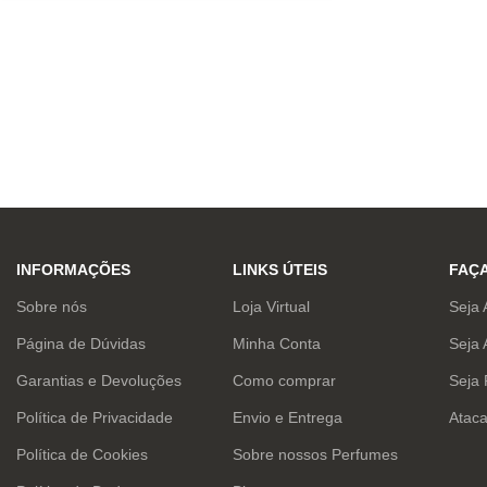
INFORMAÇÕES
LINKS ÚTEIS
FAÇ
Sobre nós
Loja Virtual
Seja 
Página de Dúvidas
Minha Conta
Seja 
Garantias e Devoluções
Como comprar
Seja
Política de Privacidade
Envio e Entrega
Atac
Política de Cookies
Sobre nossos Perfumes