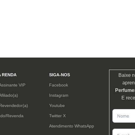
A RENDA
SIGA-NOS
Baixe n
apren
Assinante VIP
Facebook
Perfumes
Afiliado(a)
Instagram
E rec
 Revendedor(a)
Youtube
ado/Revenda
Twitter X
Atendimento WhatsApp