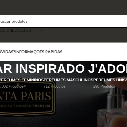
SELECIONE A CATEGORIA
ÚVIDAS?
INFORMAÇÕES RÁPIDAS
R INSPIRADO J'ADO
PERFUMES FEMININOS
PERFUMES MASCULINOS
PERFUMES UNIS
1.002 Produtos
712 Produtos
290 Produtos
Mostrar
9
12
18