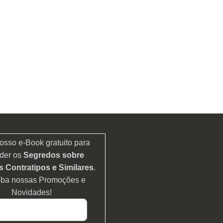
osso e-Book gratuito para
der os
Segredos sobre
 Contratipos e Similares
.
eba nossas Promoções e
Novidades!