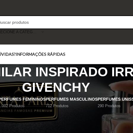
SELECIONE A CATEGORIA
ÚVIDAS?
INFORMAÇÕES RÁPIDAS
ILAR INSPIRADO IRR
GIVENCHY
PERFUMES FEMININOS
PERFUMES MASCULINOS
PERFUMES UNIS
1.002 Produtos
712 Produtos
290 Produtos
Mostrar
9
12
18