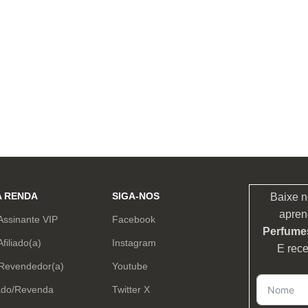
A RENDA
SIGA-NOS
Baixe n
apren
Assinante VIP
Facebook
Perfumes
Afiliado(a)
Instagram
E rec
 Revendedor(a)
Youtube
ado/Revenda
Twitter X