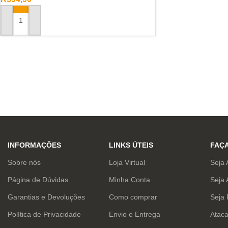
ADICIONAR AO CARRINHO
INFORMAÇÕES
LINKS ÚTEIS
FAÇ
Sobre nós
Loja Virtual
Seja 
Página de Dúvidas
Minha Conta
Seja 
Garantias e Devoluções
Como comprar
Seja
Política de Privacidade
Envio e Entrega
Atac