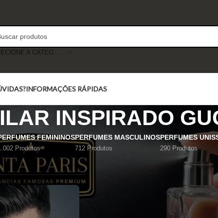
SELECIONE A CATEGORIA
ÚVIDAS?
INFORMAÇÕES RÁPIDAS
ILAR INSPIRADO GUC
PERFUMES FEMININOS
PERFUMES MASCULINOS
PERFUMES UNIS
1.002 Produtos
712 Produtos
290 Produtos
Mostrar
9
12
18