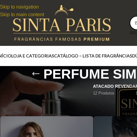
Skip to navigation
Skip to main content
NÍCIO
LOJA E CATEGORIAS
CATÁLOGO – LISTA DE FRAGRÂNCIAS
D
PERFUME SIM
ATACADO REVENDA
12 Produtos
PERFUME GUCCI GUILTY