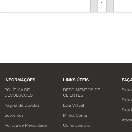
ADICIONAR AO CAR
INFORMAÇÕES
LINKS ÚTEIS
FAÇ
POLÍTICA DE
DEPOIMENTOS DE
Seja 
DEVOLUÇÕES
CLIENTES
Seja 
Página de Dúvidas
Loja Virtual
Seja
Sobre nós
Minha Conta
Atac
Política de Privacidade
Como comprar