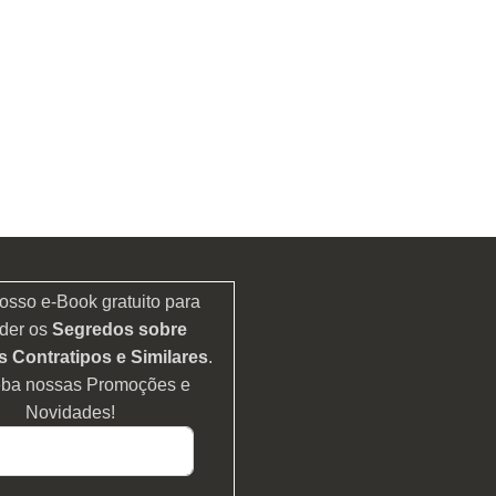
osso e-Book gratuito para
der os
Segredos sobre
 Contratipos e Similares
.
eba nossas Promoções e
Novidades!