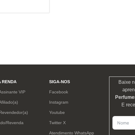
RINHO
A RENDA
SIGA-NOS
Baixe n
apren
Assinante VIP
Facebook
Perfumes
Afiliado(a)
Instagram
E rec
 Revendedor(a)
Youtube
ado/Revenda
Twitter X
Atendimento WhatsApp