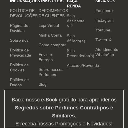
INFORMAÇÕES
LINKS ÚTEIS
FAÇA
SIGA-NOS
RENDA
POLÍTICA DE
DEPOIMENTOS
Facebook
DEVOLUÇÕES
DE CLIENTES
Seja
Instagram
Assinante
Página de
Loja Virtual
VIP
Youtube
Dúvidas
Minha Conta
Seja
Twitter X
Sobre nós
Afiliado(a)
Como comprar
Atendimento
Política de
Seja
Envio e
WhatsApp
Privacidade
Revendedor(a)
Entrega
Política de
Atacado/Revenda
Sobre nossos
Cookies
Perfumes
Política de
Blog
Dados
Baixe nosso e-Book gratuito para aprender os
Segredos sobre Perfumes Contratipos e
Similares
.
E receba nossas Promoções e Novidades!