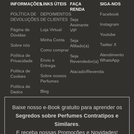
INFORMAÇÕES
LINKS ÚTEIS
FAÇA
SIGA-NOS
RENDA
POLÍTICA DE
DEPOIMENTOS
Facebook
DEVOLUÇÕES
DE CLIENTES
Seja
Instagram
Assinante
Página de
Loja Virtual
VIP
Youtube
Dúvidas
Minha Conta
Seja
Twitter X
Sobre nós
Afiliado(a)
Como comprar
Atendimento
Política de
Seja
Envio e
WhatsApp
Privacidade
Revendedor(a)
Entrega
Política de
Atacado/Revenda
Sobre nossos
Cookies
Perfumes
Política de
Blog
Dados
Baixe nosso e-Book gratuito para aprender os
Segredos sobre Perfumes Contratipos e
Similares
.
E receba nossas Promoções e Novidades!