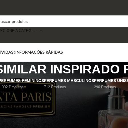
SELECIONE A CATEGORIA
ÚVIDAS?
INFORMAÇÕES RÁPIDAS
IMILAR INSPIRADO 
PERFUMES FEMININOS
PERFUMES MASCULINOS
PERFUMES UNIS
1.002 Produtos
712 Produtos
290 Produtos
Mostrar
9
12
18