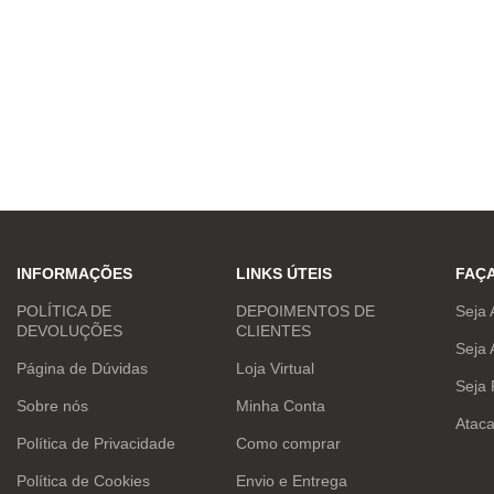
INFORMAÇÕES
LINKS ÚTEIS
FAÇ
POLÍTICA DE
DEPOIMENTOS DE
Seja 
DEVOLUÇÕES
CLIENTES
Seja 
Página de Dúvidas
Loja Virtual
Seja
Sobre nós
Minha Conta
Atac
Política de Privacidade
Como comprar
Política de Cookies
Envio e Entrega