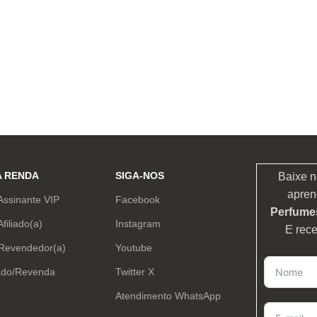
A RENDA
SIGA-NOS
Baixe n
apren
Assinante VIP
Facebook
Perfumes
Afiliado(a)
Instagram
E rec
 Revendedor(a)
Youtube
ado/Revenda
Twitter X
Atendimento WhatsApp