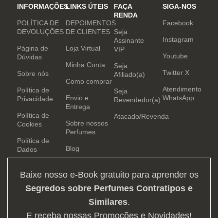
INFORMAÇÕES
LINKS ÚTEIS
FAÇA
SIGA-NOS
RENDA
POLÍTICA DE
DEPOIMENTOS
Facebook
DEVOLUÇÕES
DE CLIENTES
Seja
Instagram
Assinante
Página de
Loja Virtual
VIP
Youtube
Dúvidas
Minha Conta
Seja
Twitter X
Sobre nós
Afiliado(a)
Como comprar
Atendimento
Política de
Seja
Envio e
WhatsApp
Privacidade
Revendedor(a)
Entrega
Política de
Atacado/Revenda
Sobre nossos
Cookies
Perfumes
Política de
Blog
Dados
Baixe nosso e-Book gratuito para aprender os
Segredos sobre Perfumes Contratipos e
Similares
.
E receba nossas Promoções e Novidades!