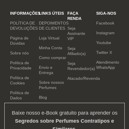
INFORMAÇÕES
LINKS ÚTEIS
FAÇA
SIGA-NOS
RENDA
POLÍTICA DE
DEPOIMENTOS
Facebook
DEVOLUÇÕES
DE CLIENTES
Seja
Instagram
Assinante
Página de
Loja Virtual
VIP
Youtube
Dúvidas
Minha Conta
Seja
Twitter X
Sobre nós
Afiliado(a)
Como comprar
Atendimento
Política de
Seja
Envio e
WhatsApp
Privacidade
Revendedor(a)
Entrega
Política de
Atacado/Revenda
Sobre nossos
Cookies
Perfumes
Política de
Blog
Dados
Baixe nosso e-Book gratuito para aprender os
Segredos sobre Perfumes Contratipos e
Similares
.