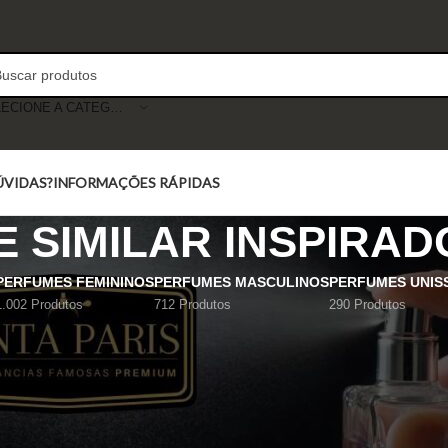
SELECIONE A CATEGORIA
ÚVIDAS?
INFORMAÇÕES RÁPIDAS
 SIMILAR INSPIRAD
PERFUMES FEMININOS
PERFUMES MASCULINOS
PERFUMES UNIS
1.002 Produtos
712 Produtos
290 Produtos
Mostrar
9
12
18