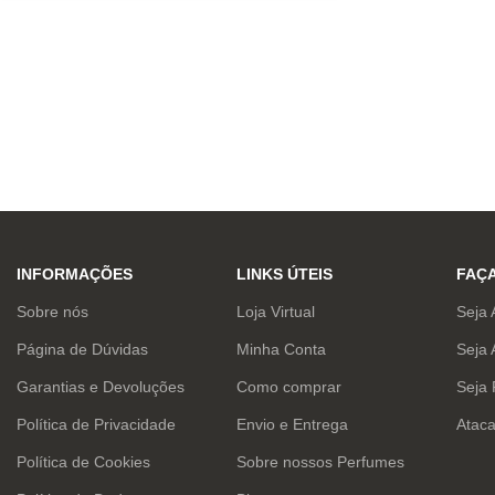
INFORMAÇÕES
LINKS ÚTEIS
FAÇ
Sobre nós
Loja Virtual
Seja 
Página de Dúvidas
Minha Conta
Seja 
Garantias e Devoluções
Como comprar
Seja
Política de Privacidade
Envio e Entrega
Atac
Política de Cookies
Sobre nossos Perfumes