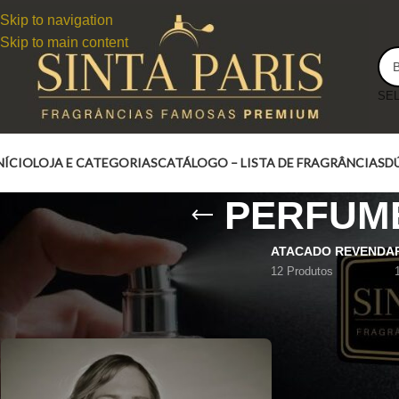
Skip to navigation
Skip to main content
NÍCIO
LOJA E CATEGORIAS
CATÁLOGO – LISTA DE FRAGRÂNCIAS
D
PERFUME
ATACADO REVENDA
12 Produtos
PERFUME DEA