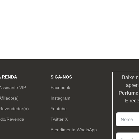
A RENDA
SIGA-NOS
Baixe n
apren
Assinante VIP
Facebook
Perfumes
Afiliado(a)
Instagram
E rec
 Revendedor(a)
Youtube
ado/Revenda
Twitter X
Atendimento WhatsApp