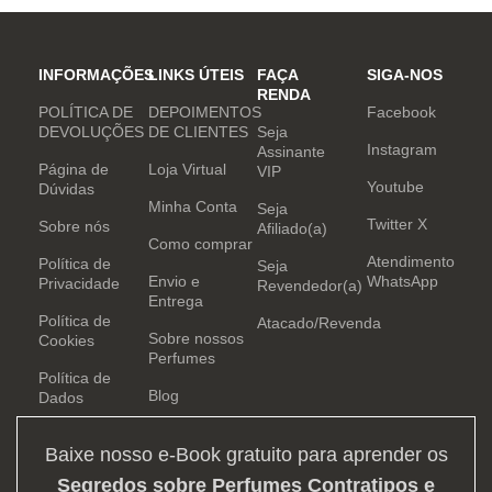
INFORMAÇÕES
LINKS ÚTEIS
FAÇA
SIGA-NOS
RENDA
POLÍTICA DE
DEPOIMENTOS
Facebook
DEVOLUÇÕES
DE CLIENTES
Seja
Instagram
Assinante
Página de
Loja Virtual
VIP
Youtube
Dúvidas
Minha Conta
Seja
Twitter X
Sobre nós
Afiliado(a)
Como comprar
Atendimento
Política de
Seja
Envio e
WhatsApp
Privacidade
Revendedor(a)
Entrega
Política de
Atacado/Revenda
Sobre nossos
Cookies
Perfumes
Política de
Blog
Dados
Baixe nosso e-Book gratuito para aprender os
Segredos sobre Perfumes Contratipos e